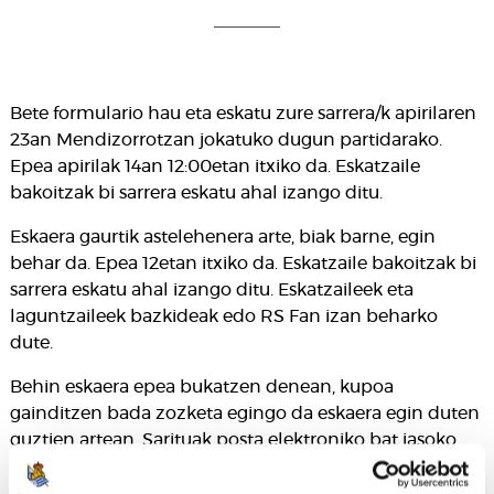
Bete formulario hau eta eskatu zure sarrera/k apirilaren
23an Mendizorrotzan jokatuko dugun partidarako.
Epea apirilak 14an 12:00etan itxiko da. Eskatzaile
bakoitzak bi sarrera eskatu ahal izango ditu.
Eskaera gaurtik astelehenera arte, biak barne, egin
behar da. Epea 12etan itxiko da. Eskatzaile bakoitzak bi
sarrera eskatu ahal izango ditu. Eskatzaileek eta
laguntzaileek bazkideak edo RS Fan izan beharko
dute.
Behin eskaera epea bukatzen denean, kupoa
gainditzen bada zozketa egingo da eskaera egin duten
guztien artean. Sarituak posta elektroniko bat jasoko
dute asteartean sarrerak jasotzeko.