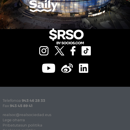
Telefonoa
943 46 28 33
Fax
943 45 89 41
realsoc@realsociedad.eus
Lege oharra
Pribatutasun politika