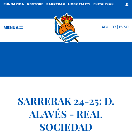
FUNDAZIOA
RS STORE
SARRERAK
HOSPITALITY
EKITALDIAK
ABU. 07 | 15:30
MENUA
SARRERAK 24-25: D.
ALAVÉS - REAL
SOCIEDAD