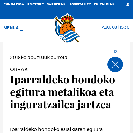
FUNDAZIOA
RS STORE
SARRERAK
HOSPITALITY
EKITALDIAK
ABU. 08 | 15:30
MENUA
ITXI
2018ko abuztutik aurrera
OBRAK
Iparraldeko hondoko
egitura metalikoa eta
inguratzailea jartzea
Iparraldeko hondoko estalkiaren egitura