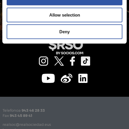
Allow selection
Deny
Telefonoa
943 46 28 33
Fax
943 45 89 41
realsoc@realsociedad.eus