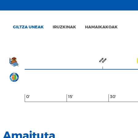
GILTZA UNEAK
IRUZKINAK
HAMAIKAKOAK
0'
15'
30'
Amaituta