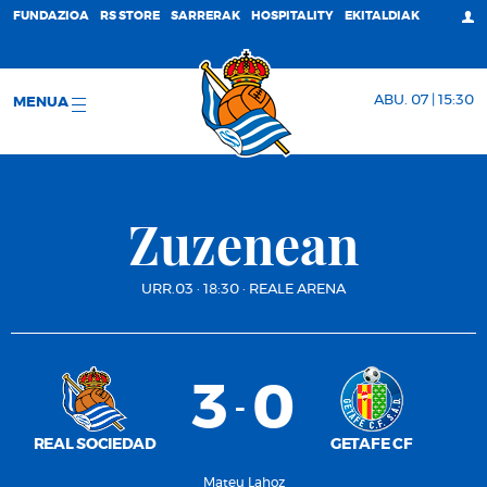
FUNDAZIOA
RS STORE
SARRERAK
HOSPITALITY
EKITALDIAK
ABU. 07 | 15:30
MENUA
Zuzenean
URR.03
·
18:30
·
REALE ARENA
3
0
-
REAL SOCIEDAD
GETAFE CF
Mateu Lahoz