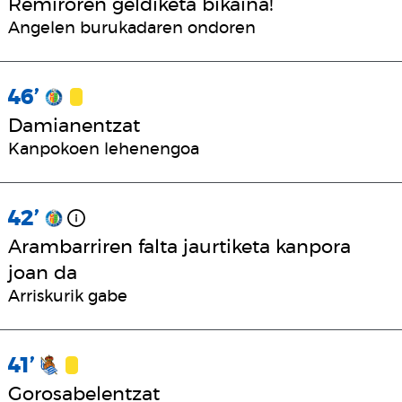
Remiroren geldiketa bikaina!
Angelen burukadaren ondoren
46’
Damianentzat
Kanpokoen lehenengoa
42’
Arambarriren falta jaurtiketa kanpora
joan da
Arriskurik gabe
41’
Gorosabelentzat