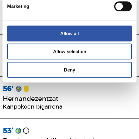
Marketing
61’
Soriak arrapatu du
Allow all
57’
Allow selection
Epaileak Realaren gola baliogabetu du
Oyarzabal jokoz kanpo zegoelako
Deny
56’
Hernandezentzat
Kanpokoen bigarrena
53’