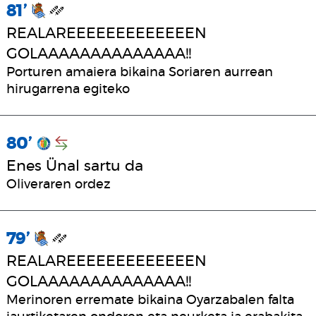
81’
REALAREEEEEEEEEEEEEN
GOLAAAAAAAAAAAAAA!!
Porturen amaiera bikaina Soriaren aurrean
hirugarrena egiteko
80’
Enes Ünal sartu da
Oliveraren ordez
79’
REALAREEEEEEEEEEEEEN
GOLAAAAAAAAAAAAAA!!
Merinoren erremate bikaina Oyarzabalen falta