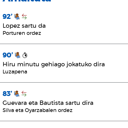
92’
Lopez sartu da
Porturen ordez
90’
Hiru minutu gehiago jokatuko dira
Luzapena
83’
Guevara eta Bautista sartu dira
Silva eta Oyarzabalen ordez