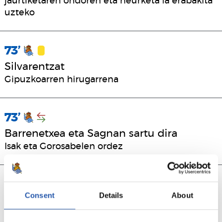
jaurtiketaren ondoren eta neurketa ia erabakita
uzteko
73’
Silvarentzat
Gipuzkoarren hirugarrena
73’
Barrenetxea eta Sagnan sartu dira
Isak eta Gorosabelen ordez
71’
Consent
Details
About
Merinorentzat
Txuri-urdinen lehenengoa