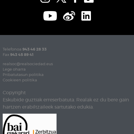
Telefonoa
943 46 28 33
Fax
943 45 89 41
realsoc@realsociedad.eus
Lege oharra
Pribatutasun politika
Cookieen politika
Copyright
Eskubide guztiak erreserbatuta. Realak ez du bere gain
hartzen erabiltzaileek sartutako edukia.