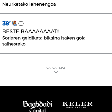
Neurketako lehenengoa
38’
BESTE BAAAAAAAAT!!
Soriaren geldiketa bikaina Isaken gola
saihesteko
CARGAR MÁS