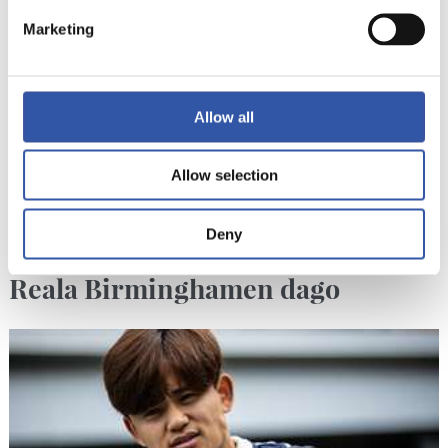
Marketing
Allow all
Allow selection
Deny
2026/07/24
BIDEOAK
Reala Birminghamen dago