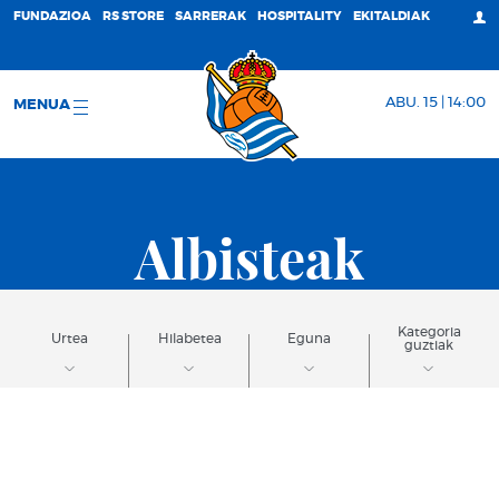
FUNDAZIOA
RS STORE
SARRERAK
HOSPITALITY
EKITALDIAK
ABU. 15 | 14:00
MENUA
Albisteak
Kategoria
Urtea
Hilabetea
Eguna
guztiak