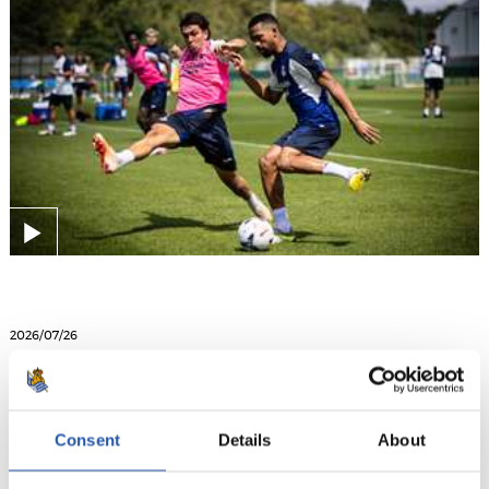
2026/07/26
ENTRENAMENDUA
Lehen saioa Bodymoor Heathen
Consent
Details
About