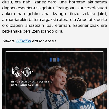
duzu, eta nahi izanez gero, une horretan aktibatuta
dagoen esperientzia gehitu. Oraingoan, zure eserlekuari
aukera hau gehitu ahal izango diozu: zelaira jaitsi,
armarriarekin batera argazkia atera, eta Anoetatik beste
oroitzapen ahaztezin bat eraman. Esperientziak ere
pixkanaka berritzen joango dira.
Sakatu
HEMEN
eta lor ezazu