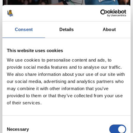
Consent
Details
About
This website uses cookies
We use cookies to personalise content and ads, to
provide social media features and to analyse our traffic.
We also share information about your use of our site with
our social media, advertising and analytics partners who
may combine it with other information that you’ve
provided to them or that they’ve collected from your use
of their services.
Consent
Necessary
Selection