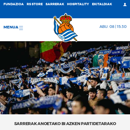
FUNDAZIOA
RS STORE
SARRERAK
HOSPITALITY
EKITALDIAK
ABU. 08 | 15:30
MENUA
SARRERAK ANOETAKO BI AZKEN PARTIDETARAKO