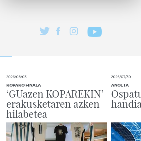
2026/08/03
2026/07/30
KOPAKO FINALA
ANOETA
‘GUazen KOPAREKIN’
Ospatu
erakusketaren azken
handia
hilabetea