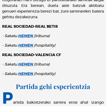
Gogorarazi nahi dizugu bi partidetarako sarrerak salgai
dituzula. Era berean, duela aste batzuk aktibatu
genuen esperientzia berezi bat, zure sarrerarekin batera
gehitu dezakezuna.
REAL SOCIEDAD-REAL BETIS
- Sakatu
HEMEN
(tribuna)
- Sakatu
HEMEN
(hospitality)
REAL SOCIEDAD-VALENCIA CF
- Sakatu
HEMEN
(tribuna)
- Sakatu
HEMEN
(hospitality)
Partida gehi esperientzia
P
artida bakoitzerako sarrera erosi ahal izango