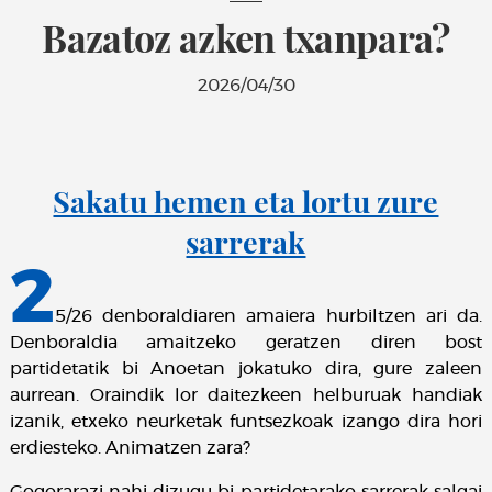
Bazatoz azken txanpara?
2026/04/30
Sakatu hemen eta lortu zure
sarrerak
2
5/26 denboraldiaren amaiera hurbiltzen ari da.
Denboraldia amaitzeko geratzen diren bost
partidetatik bi Anoetan jokatuko dira, gure zaleen
aurrean. Oraindik lor daitezkeen helburuak handiak
izanik, etxeko neurketak funtsezkoak izango dira hori
erdiesteko. Animatzen zara?