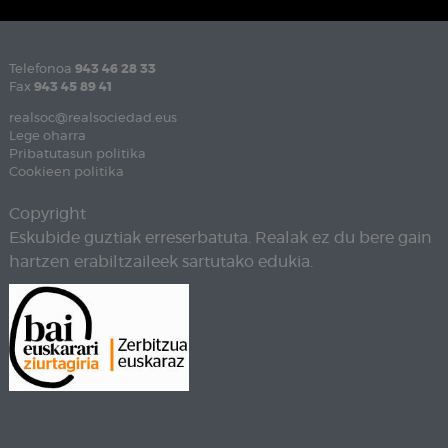
Telefonoa
943 46 28 33
Fax
943 45 89 41
realsoc@realsociedad.eus
Lege oharra
Pribatutasun politika
Cookieen politika
Copyright
Eskubide guztiak erreserbatuta. Realak ez du bere gain
hartzen erabiltzaileek sartutako edukia.