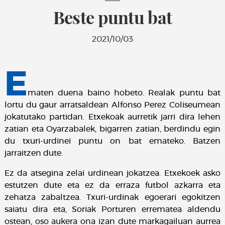
Beste puntu bat
2021/10/03
E
maten duena baino hobeto. Realak puntu bat
lortu du gaur arratsaldean Alfonso Perez Coliseumean
jokatutako partidan. Etxekoak aurretik jarri dira lehen
zatian eta Oyarzabalek, bigarren zatian, berdindu egin
du txuri-urdinei puntu on bat emateko. Batzen
jarraitzen dute.
Ez da atsegina zelai urdinean jokatzea. Etxekoek asko
estutzen dute eta ez da erraza futbol azkarra eta
zehatza zabaltzea. Txuri-urdinak egoerari egokitzen
saiatu dira eta, Soriak Porturen errematea aldendu
ostean, oso aukera ona izan dute markagailuan aurrea