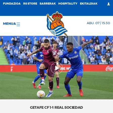
FUNDAZIOA
RS STORE
SARRERAK
HOSPITALITY
EKITALDIAK
ABU. 07 | 15:30
MENUA
GETAFE CF 1-1 REAL SOCIEDAD