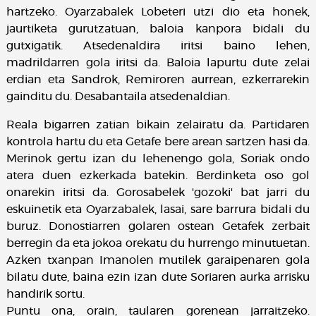
hartzeko. Oyarzabalek Lobeteri utzi dio eta honek,
jaurtiketa gurutzatuan, baloia kanpora bidali du
gutxigatik. Atsedenaldira iritsi baino lehen,
madrildarren gola iritsi da. Baloia lapurtu dute zelai
erdian eta Sandrok, Remiroren aurrean, ezkerrarekin
gainditu du. Desabantaila atsedenaldian.
Reala bigarren zatian bikain zelairatu da. Partidaren
kontrola hartu du eta Getafe bere arean sartzen hasi da.
Merinok gertu izan du lehenengo gola, Soriak ondo
atera duen ezkerkada batekin. Berdinketa oso gol
onarekin iritsi da. Gorosabelek 'gozoki' bat jarri du
eskuinetik eta Oyarzabalek, lasai, sare barrura bidali du
buruz. Donostiarren golaren ostean Getafek zerbait
berregin da eta jokoa orekatu du hurrengo minutuetan.
Azken txanpan Imanolen mutilek garaipenaren gola
bilatu dute, baina ezin izan dute Soriaren aurka arrisku
handirik sortu.
Puntu ona, orain, taularen gorenean jarraitzeko.