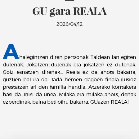
GU gara REALA
2026/04/12
A
halegintzen diren pertsonak. Taldean lan egiten
dutenak. Jokatzen dutenak eta jokatzen ez dutenak.
Goiz esnatzen direnak... Reala ez da ahots bakarra,
guztien batura da. Jada hemen dagoen finala ilusioz
prestatzen ari den familia handia. Atzerako kontaketa
hasi da. Iritsi da unea. Milaka eta milaka ahots, denak
ezberdinak, baina beti oihu bakarra: GUazen REALA!