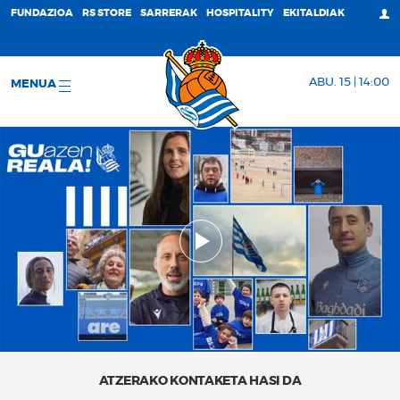
FUNDAZIOA
RS STORE
SARRERAK
HOSPITALITY
EKITALDIAK
ABU. 15 | 14:00
MENUA
ATZERAKO KONTAKETA HASI DA