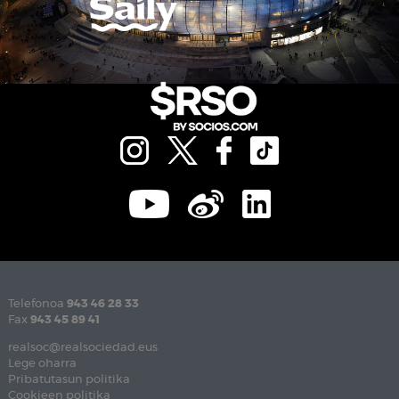
Telefonoa
943 46 28 33
Fax
943 45 89 41
realsoc@realsociedad.eus
Lege oharra
Pribatutasun politika
Cookieen politika