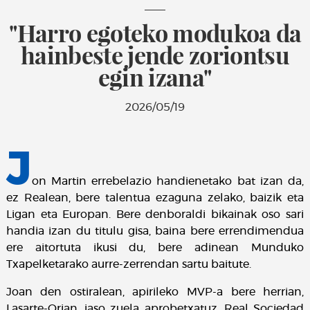
"Harro egoteko modukoa da
hainbeste jende zoriontsu
egin izana"
2026/05/19
J
on Martin errebelazio handienetako bat izan da,
ez Realean, bere talentua ezaguna zelako, baizik eta
Ligan eta Europan. Bere denboraldi bikainak oso sari
handia izan du titulu gisa, baina bere errendimendua
ere aitortuta ikusi du, bere adinean Munduko
Txapelketarako aurre-zerrendan sartu baitute.
Joan den ostiralean, apirileko MVP-a bere herrian,
Lasarte-Orian, jaso zuela aprobetxatuz, Real Sociedad