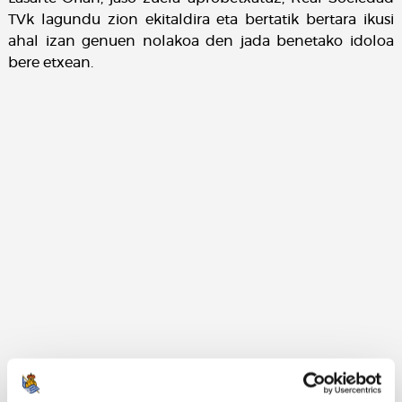
TVk lagundu zion ekitaldira eta bertatik bertara ikusi
ahal izan genuen nolakoa den jada benetako idoloa
bere etxean.