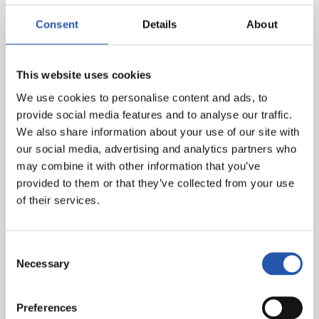
Consent
Details
About
This website uses cookies
We use cookies to personalise content and ads, to
provide social media features and to analyse our traffic.
We also share information about your use of our site with
our social media, advertising and analytics partners who
may combine it with other information that you’ve
provided to them or that they’ve collected from your use
of their services.
Consent
Necessary
Selection
Preferences