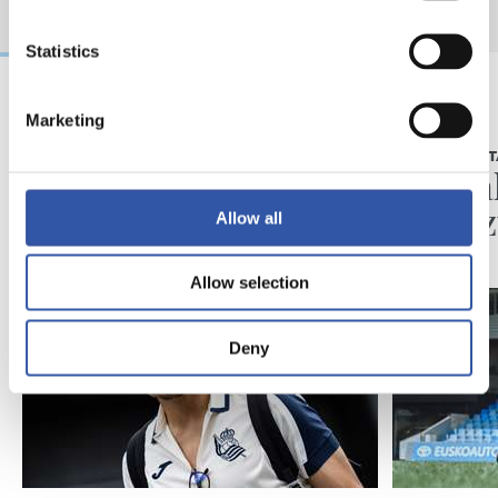
Statistics
Marketing
2026/08/07
2026/08/05
LEHEN TALDEA
ELKARRIZKET
Neurketa bikoitza
“Reala
Kolonian
du gaz
Allow all
Allow selection
Deny