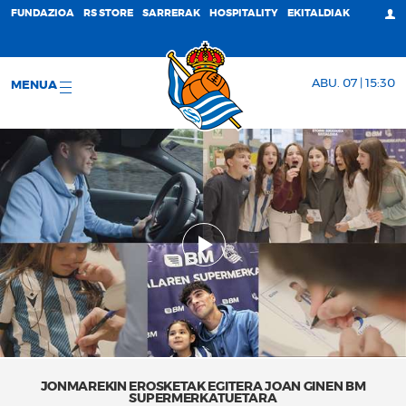
FUNDAZIOA
RS STORE
SARRERAK
HOSPITALITY
EKITALDIAK
ABU. 07 | 15:30
MENUA
JONMAREKIN EROSKETAK EGITERA JOAN GINEN BM
SUPERMERKATUETARA