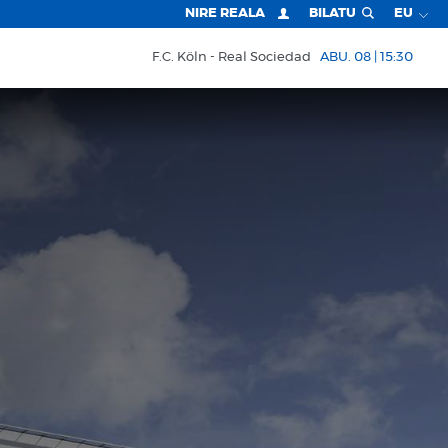
NIRE REALA
BILATU
EU
F.C. Köln
Real Sociedad
ABU. 08 | 15:30