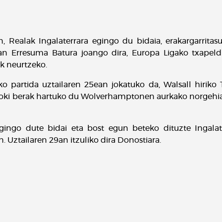
, Realak Ingalaterrara egingo du bidaia, erakargarritas
ran Erresuma Batura joango dira, Europa Ligako txapeld
k neurtzeko.
 partida uztailaren 25ean jokatuko da, Walsall hiriko 
rtoki berak hartuko du Wolverhamptonen aurkako norgehia
egingo dute bidai eta bost egun beteko dituzte Ingala
 Uztailaren 29an itzuliko dira Donostiara.