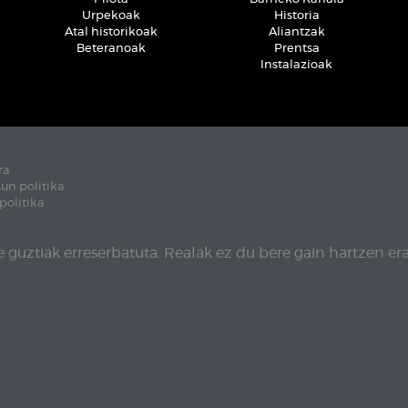
Urpekoak
Historia
Atal historikoak
Aliantzak
Beteranoak
Prentsa
Instalazioak
ra
un politika
politika
 guztiak erreserbatuta. Realak ez du bere gain hartzen era