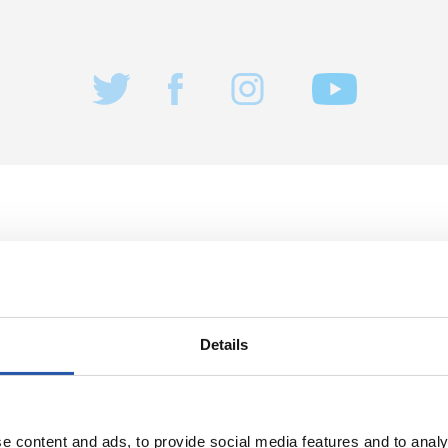
2026/08/04
NDUA
ENTRENAMENDUA
n
Lanera itzuli d
Details
e content and ads, to provide social media features and to analy