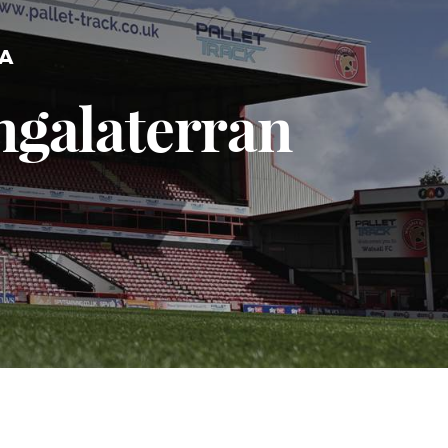
A
ngalaterran