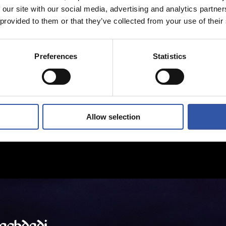
 our site with our social media, advertising and analytics partn
 provided to them or that they’ve collected from your use of their
Preferences
Statistics
Allow selection