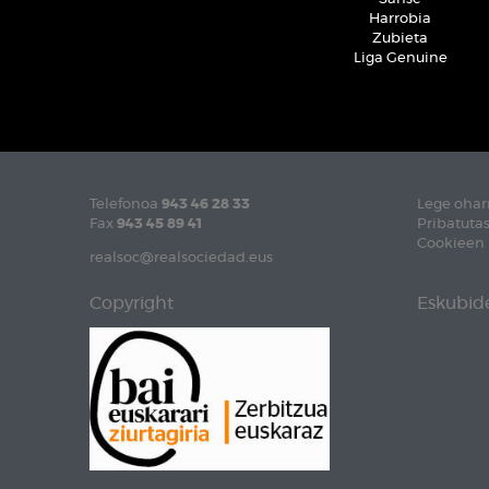
Harrobia
Zubieta
Liga Genuine
Telefonoa
943 46 28 33
Lege ohar
Fax
943 45 89 41
Pribatutas
Cookieen 
realsoc@realsociedad.eus
Copyright
Eskubide