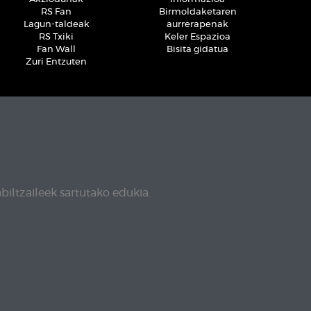
RS Fan
Birmoldaketaren
Lagun-taldeak
aurrerapenak
RS Txiki
Keler Espazioa
Fan Wall
Bisita gidatua
Zuri Entzuten
biltzaileek sartutako edukia.