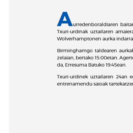
A
urredenboraldiaren baitan
Txuri-urdinak uztailaren amaie
Wolverhamptonen aurka indarra
Birminghamgo taldearen aurkako
zelaian, bertako 15:00etan. Age
da, Erresuma Batuko 19:45ean.
Txuri-urdinek uztailaren 24an 
entrenamendu saioak tartekatzen.