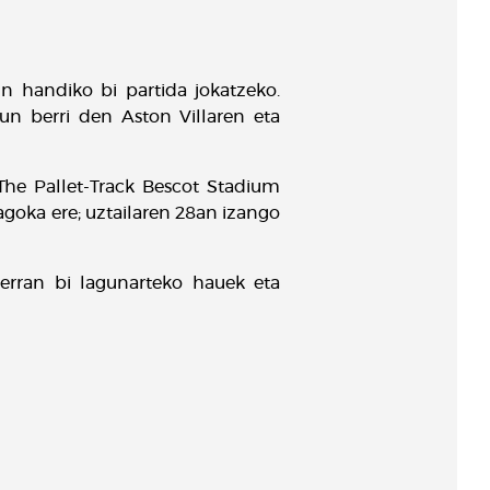
un handiko bi partida jokatzeko.
un berri den Aston Villaren eta
The Pallet-Track Bescot Stadium
goka ere; uztailaren 28an izango
terran bi lagunarteko hauek eta