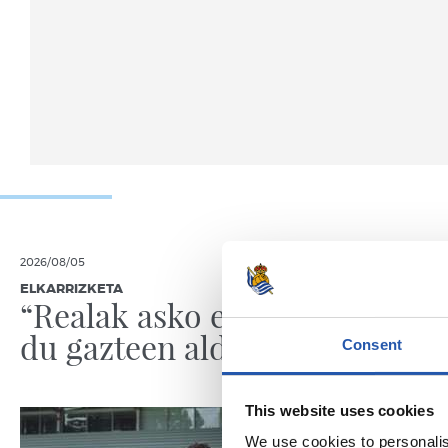
2026/08/05
2026/08/05
ELKARRIZKETA
ENTRENAME
“Realak asko egiten
Fintze
du gazteen alde”
Consent
This website uses cookies
We use cookies to personalis