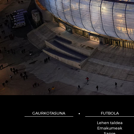
GAURKOTASUNA
FUTBOLA
Lehen taldea
Emakumeak
Sanse