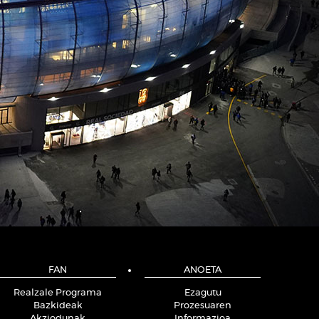
FAN
ANOETA
Realzale Programa
Ezagutu
Bazkideak
Prozesuaren
Akziodunak
Informazioa