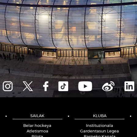
SAILAK
KLUBA
Belar hockeya
Instituzionala
Atletismoa
Gardentasun Legea
Pilota
Barneko Kanala