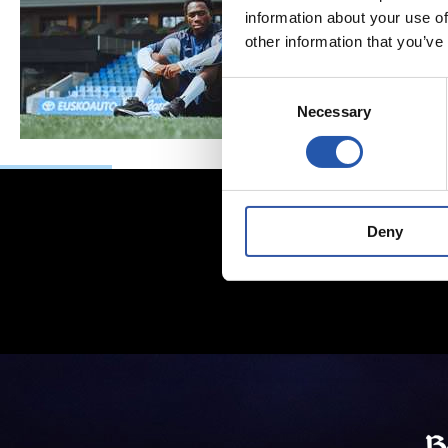
information about your use of
other information that you’ve
Consent
Necessary
Selection
Deny