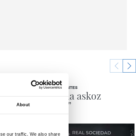
2026/08/03
BEÑAT TURRIENTES
ira
“Horrela askoz
hobeto”
About
se our traffic. We also share