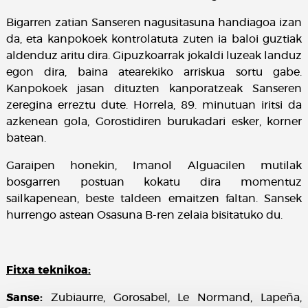
Bigarren zatian Sanseren nagusitasuna handiagoa izan
da, eta kanpokoek kontrolatuta zuten ia baloi guztiak
aldenduz aritu dira. Gipuzkoarrak jokaldi luzeak landuz
egon dira, baina atearekiko arriskua sortu gabe.
Kanpokoek jasan dituzten kanporatzeak Sanseren
zeregina erreztu dute. Horrela, 89. minutuan iritsi da
azkenean gola, Gorostidiren burukadari esker, korner
batean.
Garaipen honekin, Imanol Alguacilen mutilak
bosgarren postuan kokatu dira momentuz
sailkapenean, beste taldeen emaitzen faltan. Sansek
hurrengo astean Osasuna B-ren zelaia bisitatuko du.
Fitxa teknikoa:
Sanse:
Zubiaurre, Gorosabel, Le Normand, Lapeña,