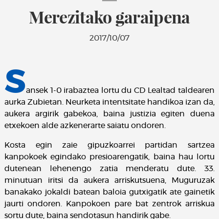
Merezitako garaipena
2017/10/07
S
ansek 1-0 irabaztea lortu du CD Lealtad taldearen
aurka Zubietan. Neurketa intentsitate handikoa izan da,
aukera argirik gabekoa, baina justizia egiten duena
etxekoen alde azkenerarte saiatu ondoren.
Kosta egin zaie gipuzkoarrei partidan sartzea
kanpokoek egindako presioarengatik, baina hau lortu
dutenean lehenengo zatia menderatu dute. 33.
minutuan iritsi da aukera arriskutsuena, Muguruzak
banakako jokaldi batean baloia gutxigatik ate gainetik
jaurti ondoren. Kanpokoen pare bat zentrok arriskua
sortu dute, baina sendotasun handirik gabe.