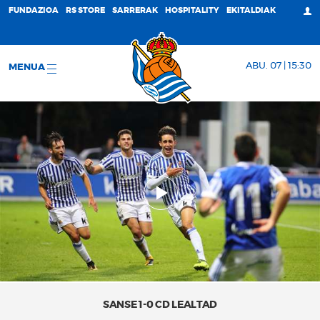
FUNDAZIOA
RS STORE
SARRERAK
HOSPITALITY
EKITALDIAK
ABU. 07 | 15:30
MENUA
SANSE 1-0 CD LEALTAD