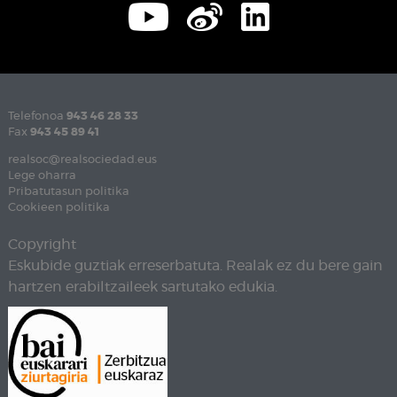
Telefonoa
943 46 28 33
Fax
943 45 89 41
realsoc@realsociedad.eus
Lege oharra
Pribatutasun politika
Cookieen politika
Copyright
Eskubide guztiak erreserbatuta. Realak ez du bere gain
hartzen erabiltzaileek sartutako edukia.