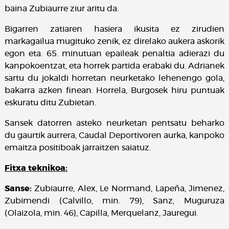
baina Zubiaurre ziur aritu da.
Bigarren zatiaren hasiera ikusita ez zirudien
markagailua mugituko zenik, ez direlako aukera askorik
egon eta. 65. minutuan epaileak penaltia adierazi du
kanpokoentzat, eta horrek partida erabaki du. Adrianek
sartu du jokaldi horretan neurketako lehenengo gola,
bakarra azken finean. Horrela, Burgosek hiru puntuak
eskuratu ditu Zubietan.
Sansek datorren asteko neurketan pentsatu beharko
du gaurtik aurrera, Caudal Deportivoren aurka, kanpoko
emaitza positiboak jarraitzen saiatuz.
Fitxa teknikoa:
Sanse:
Zubiaurre, Alex, Le Normand, Lapeña, Jimenez,
Zubimendi (Calvillo, min. 79), Sanz, Muguruza
(Olaizola, min. 46), Capilla, Merquelanz, Jauregui.