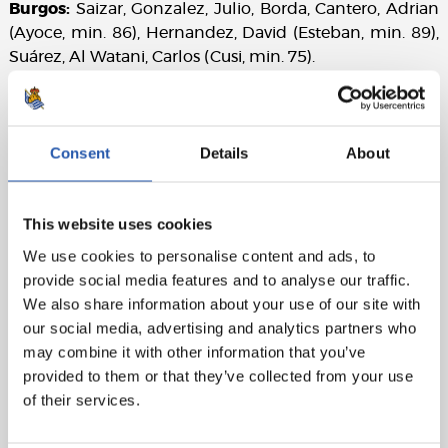
Burgos:
Saizar, Gonzalez, Julio, Borda, Cantero, Adrian
(Ayoce, min. 86), Hernandez, David (Esteban, min. 89),
Suárez, Al Watani, Carlos (Cusi, min. 75).
Gola:
0-1: Adrián (p), min. 66
Epailea:
Leo Ollo. Txartel horia erakutsi die etxeko
Consent
Details
About
Zubimendi, Sanz, Lapeña eta Jimenezi eta kanpoko
Borda eta Ayoceri. Burgoseko Cantero kanporatu du bi
txartel hori erakutsi ondoren.
This website uses cookies
We use cookies to personalise content and ads, to
provide social media features and to analyse our traffic.
We also share information about your use of our site with
our social media, advertising and analytics partners who
may combine it with other information that you’ve
provided to them or that they’ve collected from your use
of their services.