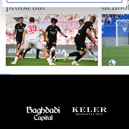
proba bat
denbor