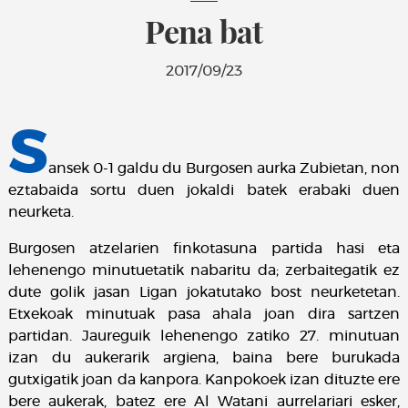
Pena bat
2017/09/23
S
ansek 0-1 galdu du Burgosen aurka Zubietan, non
eztabaida sortu duen jokaldi batek erabaki duen
neurketa.
Burgosen atzelarien finkotasuna partida hasi eta
lehenengo minutuetatik nabaritu da; zerbaitegatik ez
dute golik jasan Ligan jokatutako bost neurketetan.
Etxekoak minutuak pasa ahala joan dira sartzen
partidan. Jaureguik lehenengo zatiko 27. minutuan
izan du aukerarik argiena, baina bere burukada
gutxigatik joan da kanpora. Kanpokoek izan dituzte ere
bere aukerak, batez ere Al Watani aurrelariari esker,