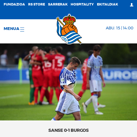
FUNDAZIOA
RS STORE
SARRERAK
HOSPITALITY
EKITALDIAK
ABU. 15 | 14:00
MENUA
SANSE 0-1 BURGOS