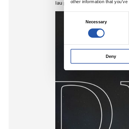
other information that you’ve
lau partida hauetan azeleragailu
Consent
Necessary
Selection
Deny