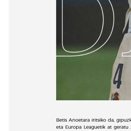
Betis Anoetara iritsiko da, gipu
eta Europa Leaguetik at geratu 