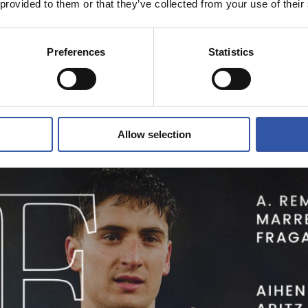
 provided to them or that they’ve collected from your use of their
a sakatu eta azken ahalegina egiteko adina pizgarri daude.
Preferences
Statistics
Allow selection