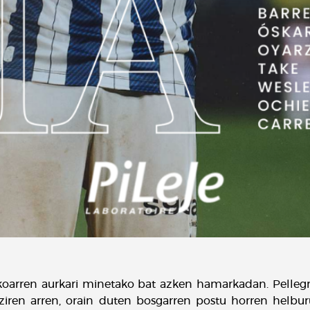
zkoarren aurkari minetako bat azken hamarkadan. Pellegri
ziren arren, orain duten bosgarren postu horren helbur