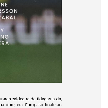
niren taldea talde fidagarria da,
ua dute, eta, Europako finaletan