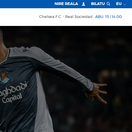
NIRE REALA
BILATU
EU
Chelsea F.C.
Real Sociedad
ABU. 15 | 14:00