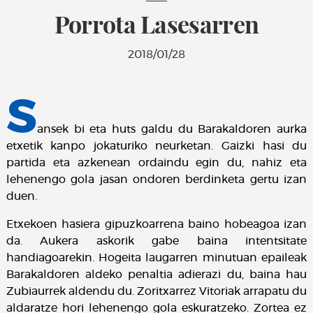
Porrota Lasesarren
2018/01/28
S
ansek bi eta huts galdu du Barakaldoren aurka
etxetik kanpo jokaturiko neurketan. Gaizki hasi du
partida eta azkenean ordaindu egin du, nahiz eta
lehenengo gola jasan ondoren berdinketa gertu izan
duen.
Etxekoen hasiera gipuzkoarrena baino hobeagoa izan
da. Aukera askorik gabe baina intentsitate
handiagoarekin. Hogeita laugarren minutuan epaileak
Barakaldoren aldeko penaltia adierazi du, baina hau
Zubiaurrek aldendu du. Zoritxarrez Vitoriak arrapatu du
aldaratze hori lehenengo gola eskuratzeko. Zortea ez