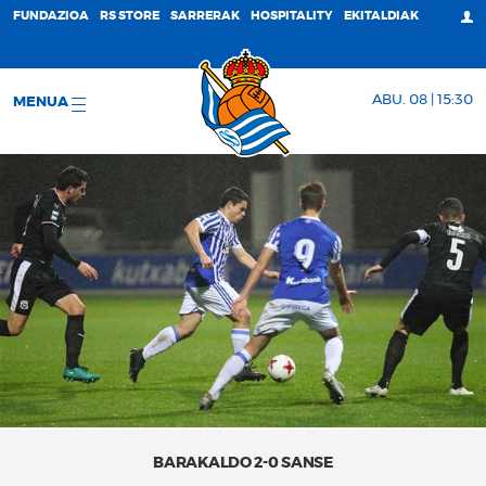
FUNDAZIOA
RS STORE
SARRERAK
HOSPITALITY
EKITALDIAK
ABU. 08 | 15:30
MENUA
BARAKALDO 2-0 SANSE