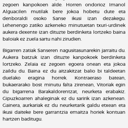
zegoen kanpokoen alde. Horren ondorioz Imanol
Alguacilen mutilak bere jokoa hobetu dute eta
denboraldi osoko Sanse ikusi izan dezakegu.
Lehenengo zatiko azkeneko minutuetan txuri-urdinek
aukera dexente izan dituzte berdinketa lortzeko baina
baloiak ez zuela sartu nahi zirudien.
Bigarren zatiak Sanseren nagusitasunarekin jarraitu du.
Aukera batzuk izan dituzte kanpokoek berdinketa
lortzeko. Zelaia ez zegoen egoera onean eta jokoa
zaildu du. Baina ez du aitzakitzat balio bi taldeetan
duelako eragina horrek. Kontraeraso batean,
bukaerarako bost minutu falta zirenean, Vitoriak egin
du bigarrena Barakaldorentzat, neurketa erabakiz.
Gipuzkoarren ahaleginak ez du saririk izan azkenean.
Gainera, aurkariak ez du neurketarik galdu etxean eta
ikusi daiteke bere garrantzia emaitza horiek kontuan
hartzen baditugu.