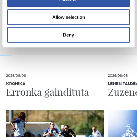
Allow selection
Deny
2026/08/08
2026/08/08
KRONIKA
LEHEN TALDE
Erronka gaindituta
Zuzen