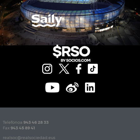
Telefonoa
943 46 28 33
Fax
943 45 89 41
realsoc@realsociedad.eus