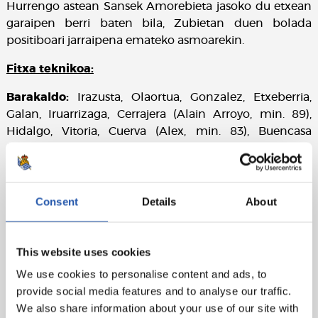
Hurrengo astean Sansek Amorebieta jasoko du etxean
garaipen berri baten bila, Zubietan duen bolada
positiboari jarraipena emateko asmoarekin.
Fitxa teknikoa:
Barakaldo:
Irazusta, Olaortua, Gonzalez, Etxeberria,
Galan, Iruarrizaga, Cerrajera (Alain Arroyo, min. 89),
Hidalgo, Vitoria, Cuerva (Alex, min. 83), Buencasa
(Sergio, min. 63).
Sanse:
Zubiaurre, Ujia, Ugarte, Lapeña (Sanz, min. 74),
Arrieta (Muñoz, min. 46), Guevara, Sangalli, Muguruza,
Consent
Details
About
Capilla, Olaizola, Celorrio (Calvillo, min. 82).
Golak:
1-0: Vitoria, min. 24; 2-0: Vitoria, min. 85
This website uses cookies
Epailea:
Roman Roman. Txartel horia erakutsi die
We use cookies to personalise content and ads, to
etxeko Hidalgo, Gonzalez, Cuerva eta Cerrajerari eta
provide social media features and to analyse our traffic.
kanpoko Arrieta eta Guevarari. Etxeko Vitoria kanporatu
We also share information about your use of our site with