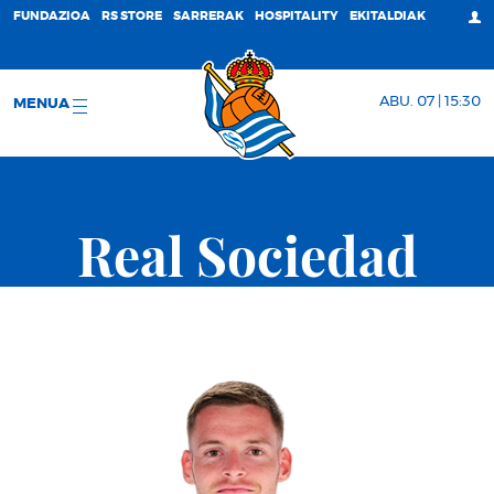
FUNDAZIOA
RS STORE
SARRERAK
HOSPITALITY
EKITALDIAK
ABU. 07 | 15:30
MENUA
Real Sociedad