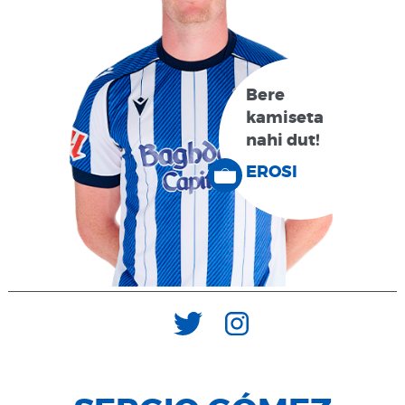
Bere
kamiseta
nahi dut!
EROSI