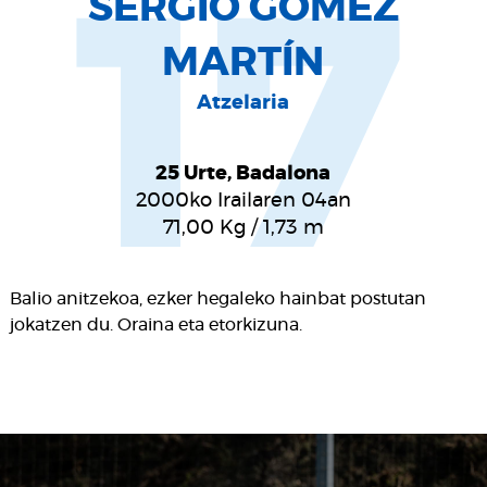
17
SERGIO GÓMEZ
MARTÍN
Atzelaria
25 Urte, Badalona
2000ko Irailaren 04an
71,00
Kg
/
1,73
m
Balio anitzekoa, ezker hegaleko hainbat postutan
jokatzen du. Oraina eta etorkizuna.