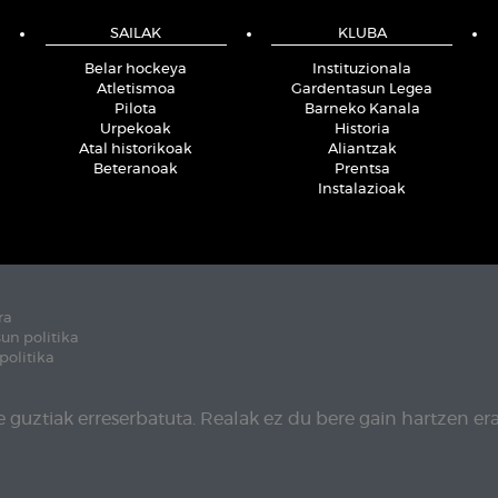
SAILAK
KLUBA
Belar hockeya
Instituzionala
Atletismoa
Gardentasun Legea
Pilota
Barneko Kanala
Urpekoak
Historia
Atal historikoak
Aliantzak
Beteranoak
Prentsa
Instalazioak
ra
un politika
politika
 guztiak erreserbatuta. Realak ez du bere gain hartzen era