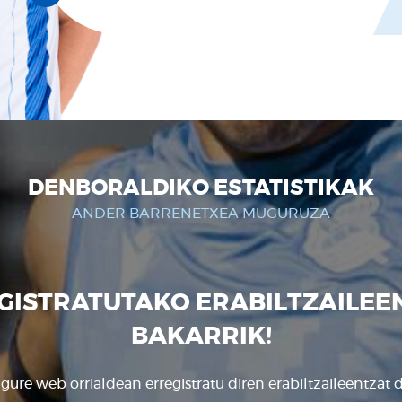
DENBORALDIKO ESTATISTIKAK
ANDER BARRENETXEA MUGURUZA
GISTRATUTAKO ERABILTZAILEE
BAKARRIK!
gure web orrialdean erregistratu diren erabiltzaileentzat d