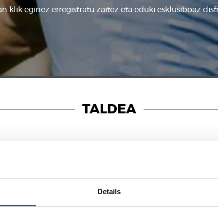
n klik eginez erregistratu zaitez eta eduki esklusiboaz disf
TALDEA
2026/05/26
A
FUTBOLA
Details
rotik
MVP 's ‘made i
Zubieta’