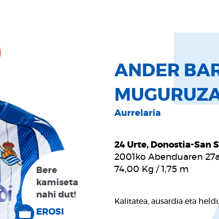
ANDER BA
MUGURUZ
Aurrelaria
24 Urte, Donostia-San 
2001ko Abenduaren 27
74,00
Kg
/
1,75
m
Bere
kamiseta
nahi dut!
Kalitatea, ausardia eta held
EROSI