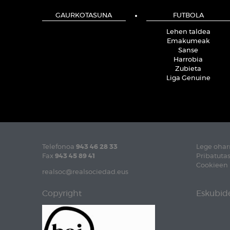
GAURKOTASUNA
FUTBOLA
Lehen taldea
Emakumeak
Sanse
Harrobia
Zubieta
Liga Genuine
Telefonoa
943 46 28 33
Lege ohar
Fax
943 45 89 41
Pribatutas
Cookieen 
realsoc@realsociedad.eus
Copyright
Eskubide