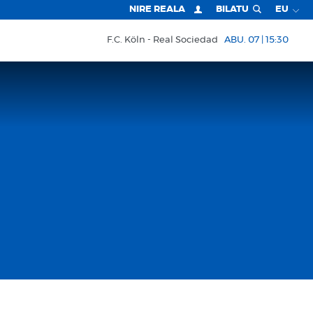
NIRE REALA
BILATU
EU
F.C. Köln
Real Sociedad
ABU. 07 | 15:30