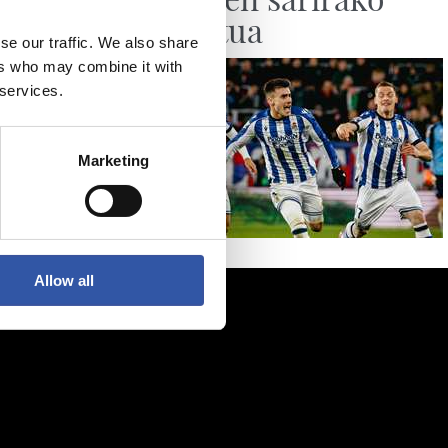
izendatua
se our traffic. We also share
ers who may combine it with
 services.
Marketing
Allow all