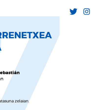
7
RRENETXEA
A
Sebastián
an
utasuna zelaian.