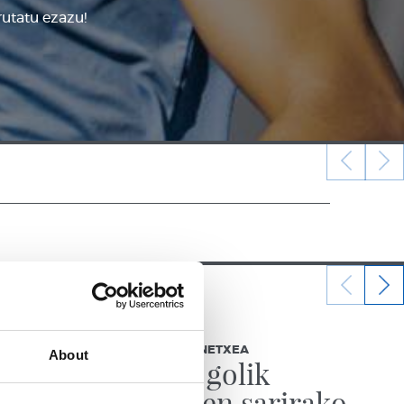
rutatu ezazu!
2026/05/26
ANDER BARRENETXEA
About
n
Urteko golik
onenaren sarirako