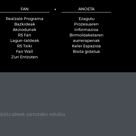
FAN
ANOETA
Realzale Programa
Ezagutu
Bazkideak
Prozesuaren
Akziodunak
Informazioa
RS Fan
Birmoldaketaren
Lagun-taldeak
aurrerapenak
RS Txiki
Keler Espazioa
Fan Wall
Bisita gidatua
Zuri Entzuten
biltzaileek sartutako edukia.