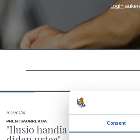
Login
aukera
2026/07/16
2026/06/29
PRENTSAURREKOA
LEHEN TALDE
Consent
"Ilusio handia egiten
50 met
didan urtea"