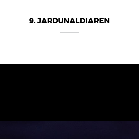
9. JARDUNALDIAREN