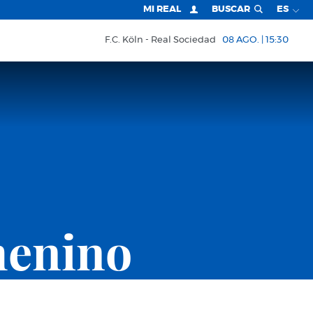
MI REAL
BUSCAR
ES
F.C. Köln
Real Sociedad
08 AGO. | 15:30
menino