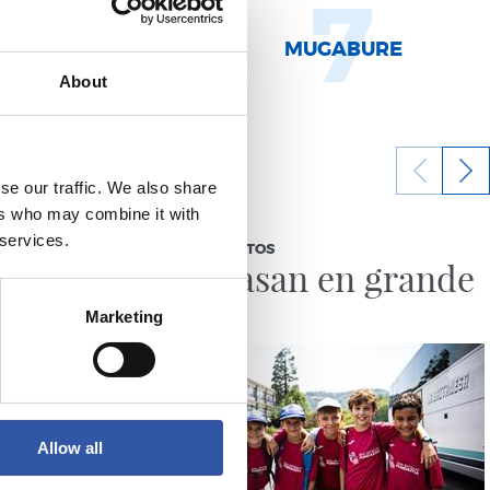
9
7
MURILLO
MUGABURE
About
se our traffic. We also share
ers who may combine it with
11/07/2026
 services.
GALERÍA DE FOTOS
ersión
Se lo pasan en grande
Marketing
Allow all