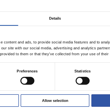
0
10
ETA
CHACÓN
Details
e content and ads, to provide social media features and to analy
 our site with our social media, advertising and analytics partn
11/07/2026
 provided to them or that they’ve collected from your use of their
AREKIN
UDARA REALAREKIN
ntura no para
Aventura y div
Preferences
Statistics
Allow selection