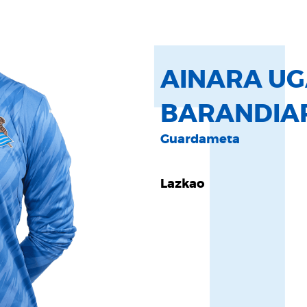
AINARA U
BARANDIA
Guardameta
Lazkao