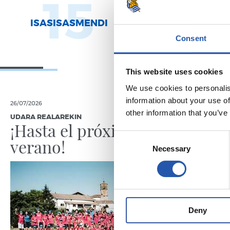
15
2
ISASISASMENDI
URDAMPILL
Consent
This website uses cookies
We use cookies to personalis
information about your use of
26/07/2026
18/07/2026
other information that you’ve
UDARA REALAREKIN
UDARA REAL
¡Hasta el próximo
La ave
Consent
verano!
Necessary
Selection
Deny