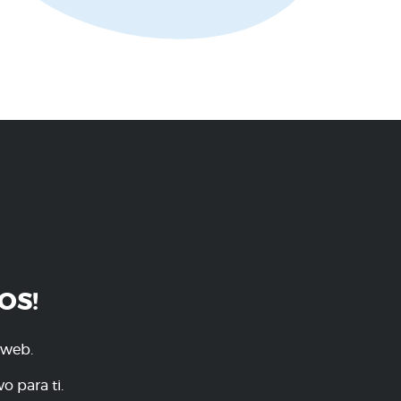
OS!
 web.
o para ti.