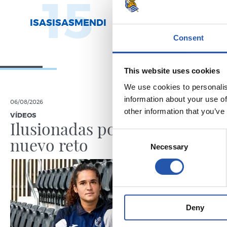
15
2
ISASISASMENDI
URDAMPILL
Consent
This website uses cookies
We use cookies to personalis
information about your use of
06/08/2026
05/08/2026
other information that you’ve
VÍDEOS
ENTREVISTA
Ilusionadas por el
“La Re
Consent
nuevo reto
por lo
Necessary
Selection
Deny