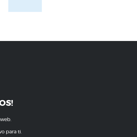
OS!
 web.
o para ti.