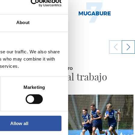
9
7
MURILLO
MUGABURE
About
se our traffic. We also share
ers who may combine it with
04/08/2026
 services.
ENTRENAMIENTO
Vuelta al trabajo
Marketing
Allow all