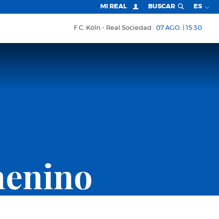
MI REAL
BUSCAR
ES
F.C. Köln
Real Sociedad
07 AGO. | 15:30
menino