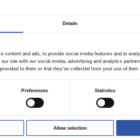
0
10
ETA
CHACÓN
Details
e content and ads, to provide social media features and to analy
 our site with our social media, advertising and analytics partn
05/08/2026
 provided to them or that they’ve collected from your use of their
ENTRENAMIENTO
al hace mucho
Afinando
s jóvenes”
Preferences
Statistics
Allow selection