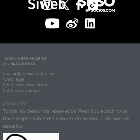
Teléfono
943 46 28 33
Fax
943 45 89 41
realsoc@realsociedad.eus
Aviso legal
Política de privacidad
Política de cookies
Copyright
Todos los derechos reservados. Real Sociedad no se
hace responsable del contenido introducido por los
usuarios.