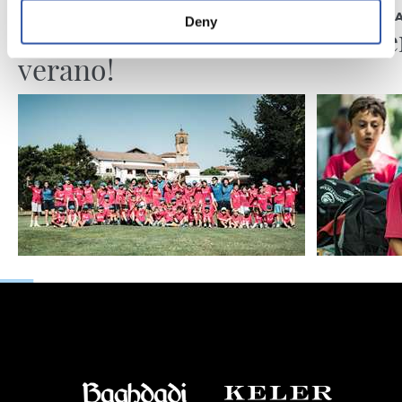
UDARA REALAREKIN
UDARA REAL
Deny
¡Hasta el próximo
La ave
verano!