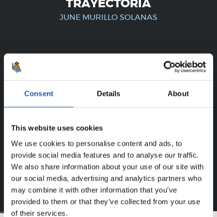
TRAYECTORIA
JUNE MURILLO SOLANAS
¡SOLO PARA USUARIOS
REGISTRADOS!
Consent
Details
About
Este contenido es solo para los usuarios registrados en
nuestra web.
This website uses cookies
Regístrate haciendo clic en el
Login
y disfruta de
We use cookies to personalise content and ads, to
contenido exclusivo para ti.
provide social media features and to analyse our traffic.
We also share information about your use of our site with
our social media, advertising and analytics partners who
may combine it with other information that you’ve
provided to them or that they’ve collected from your use
of their services.