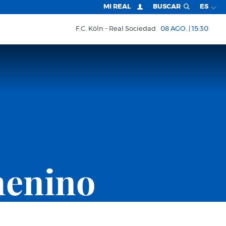
MI REAL
BUSCAR
ES
F.C. Köln
Real Sociedad
08 AGO. | 15:30
menino