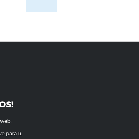
OS!
 web.
o para ti.