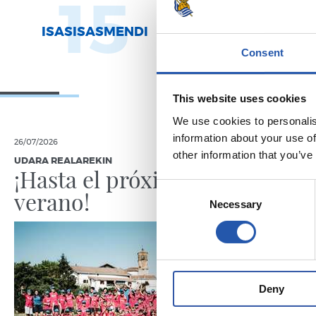
15
2
ISASISASMENDI
URDAMPILL
Consent
This website uses cookies
We use cookies to personalis
information about your use of
26/07/2026
18/07/2026
other information that you’ve
UDARA REALAREKIN
UDARA REAL
¡Hasta el próximo
La ave
Consent
verano!
Necessary
Selection
Deny