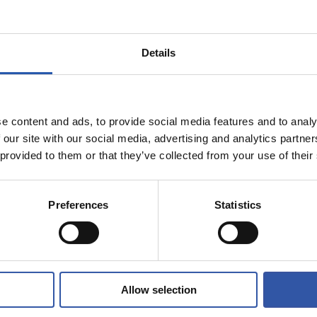
0
10
ETA
CHACÓN
Details
e content and ads, to provide social media features and to analy
 our site with our social media, advertising and analytics partn
11/07/2026
 provided to them or that they’ve collected from your use of their
AREKIN
UDARA REALAREKIN
ntura no para
Aventura y div
Preferences
Statistics
Allow selection