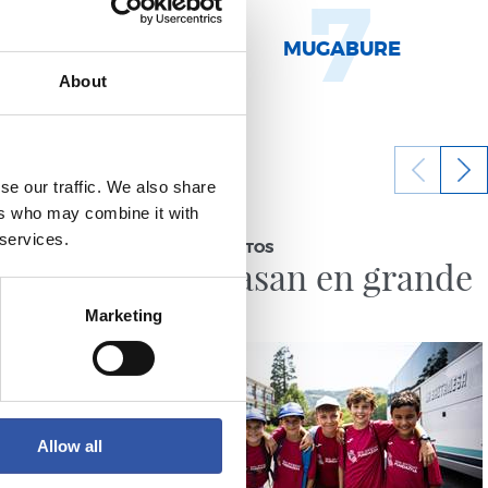
9
7
MURILLO
MUGABURE
About
se our traffic. We also share
ers who may combine it with
11/07/2026
 services.
GALERÍA DE FOTOS
ersión
Se lo pasan en grande
Marketing
Allow all