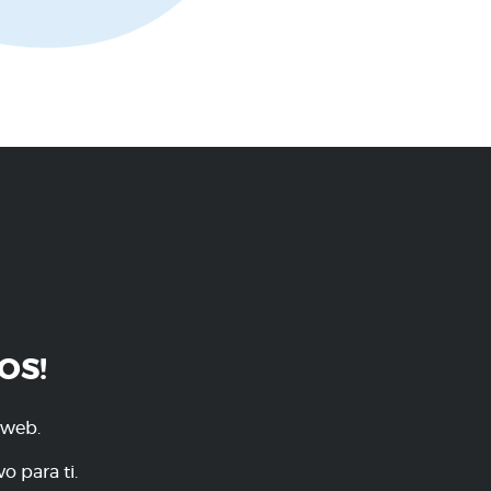
OS!
 web.
o para ti.