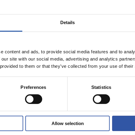
0
10
ETA
CHACÓN
Details
e content and ads, to provide social media features and to analy
 our site with our social media, advertising and analytics partn
11/07/2026
 provided to them or that they’ve collected from your use of their
AREKIN
UDARA REALAREKIN
ntura no para
Aventura y div
Preferences
Statistics
Allow selection