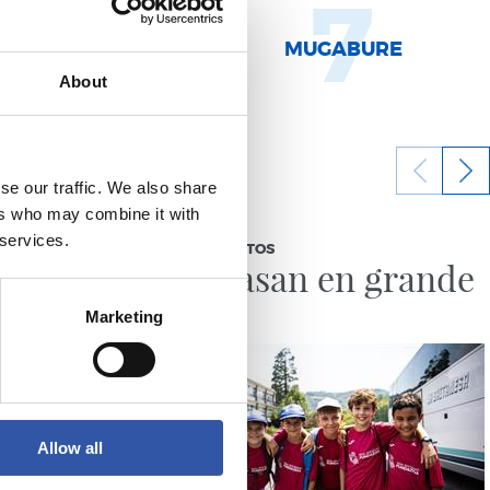
9
7
MURILLO
MUGABURE
About
se our traffic. We also share
ers who may combine it with
11/07/2026
 services.
GALERÍA DE FOTOS
ersión
Se lo pasan en grande
Marketing
Allow all