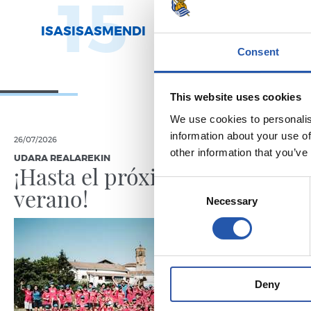
15
2
ISASISASMENDI
URDAMPILL
Consent
This website uses cookies
We use cookies to personalis
information about your use of
26/07/2026
18/07/2026
other information that you’ve
UDARA REALAREKIN
UDARA REAL
¡Hasta el próximo
La ave
Consent
verano!
Necessary
Selection
Deny