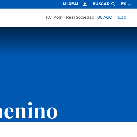
MI REAL
BUSCAR
ES
F.C. Köln
Real Sociedad
08 AGO. | 15:30
menino