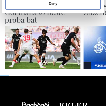
Deny
KRONIKA
LEHEN TALDE
Goi mailako beste
Zuzen
proba bat