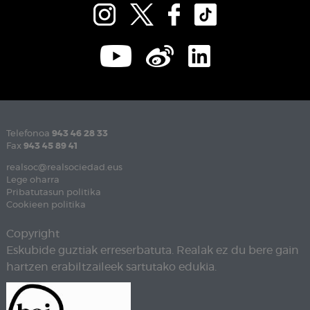
Telefonoa
943 46 28 33
Fax
943 45 89 41
realsoc@realsociedad.eus
Lege oharra
Pribatutasun politika
Cookieen politika
Copyright
Eskubide guztiak erreserbatuta. Realak ez du bere gain
hartzen erabiltzaileek sartutako edukia.