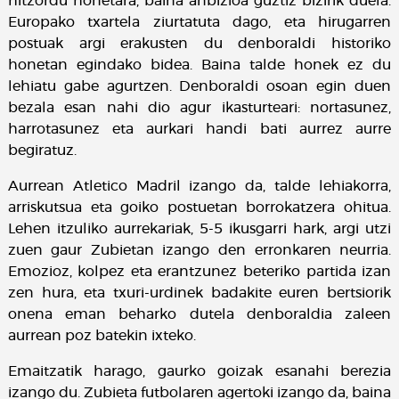
hitzordu honetara, baina anbizioa guztiz bizirik duela.
Europako txartela ziurtatuta dago, eta hirugarren
postuak argi erakusten du denboraldi historiko
honetan egindako bidea. Baina talde honek ez du
lehiatu gabe agurtzen. Denboraldi osoan egin duen
bezala esan nahi dio agur ikasturteari: nortasunez,
harrotasunez eta aurkari handi bati aurrez aurre
begiratuz.
Aurrean Atletico Madril izango da, talde lehiakorra,
arriskutsua eta goiko postuetan borrokatzera ohitua.
Lehen itzuliko aurrekariak, 5-5 ikusgarri hark, argi utzi
zuen gaur Zubietan izango den erronkaren neurria.
Emozioz, kolpez eta erantzunez beteriko partida izan
zen hura, eta txuri-urdinek badakite euren bertsiorik
onena eman beharko dutela denboraldia zaleen
aurrean poz batekin ixteko.
Emaitzatik harago, gaurko goizak esanahi berezia
izango du. Zubieta futbolaren agertoki izango da, baina