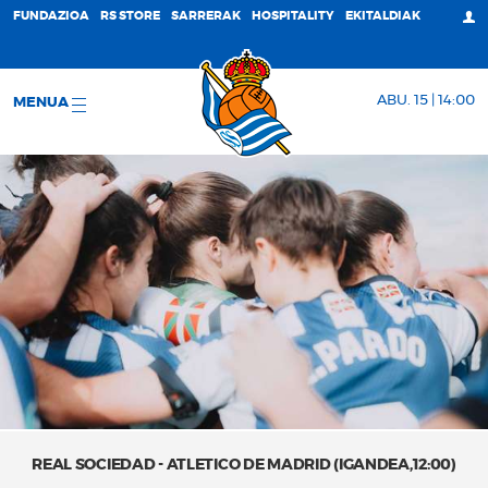
FUNDAZIOA
RS STORE
SARRERAK
HOSPITALITY
EKITALDIAK
ABU. 15 | 14:00
MENUA
REAL SOCIEDAD - ATLETICO DE MADRID (IGANDEA,12:00)