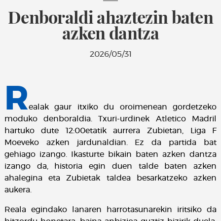
Denboraldi ahaztezin baten
azken dantza
2026/05/31
R
ealak gaur itxiko du oroimenean gordetzeko
moduko denboraldia. Txuri-urdinek Atletico Madril
hartuko dute 12:00etatik aurrera Zubietan, Liga F
Moeveko azken jardunaldian. Ez da partida bat
gehiago izango. Ikasturte bikain baten azken dantza
izango da, historia egin duen talde baten azken
ahalegina eta Zubietak taldea besarkatzeko azken
aukera.
Reala egindako lanaren harrotasunarekin iritsiko da