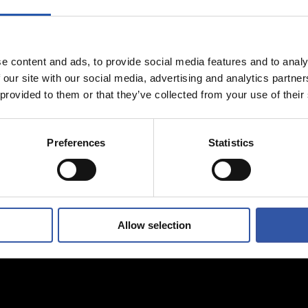
2026/08/07
A
AURREKOA
ta bikoitza
Champions ma
e content and ads, to provide social media features and to analy
ian
partida
 our site with our social media, advertising and analytics partn
 provided to them or that they’ve collected from your use of their
Preferences
Statistics
Allow selection