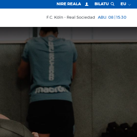
NIRE REALA
BILATU
EU
F.C. Köln
Real Sociedad
ABU. 08 | 15:30