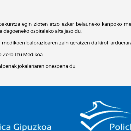
 ebakuntza egin zioten atzo ezker belauneko kanpoko me
ta dagoeneko ospitaleko alta jaso du.
zu medikoen balorazioaren zain geratzen da kirol jarduerar
o Zerbitzu Medikoa
lpenak jokalariaren onespena du.