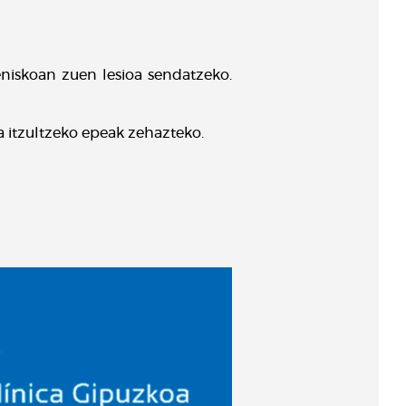
niskoan zuen lesioa sendatzeko.
a itzultzeko epeak zehazteko.