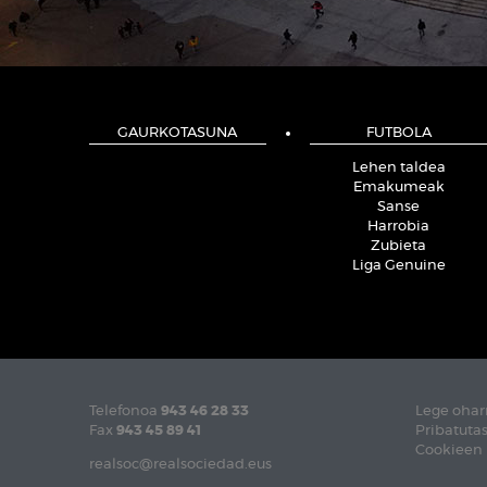
GAURKOTASUNA
FUTBOLA
Lehen taldea
Emakumeak
Sanse
Harrobia
Zubieta
Liga Genuine
Telefonoa
943 46 28 33
Lege ohar
Fax
943 45 89 41
Pribatutas
Cookieen 
realsoc@realsociedad.eus