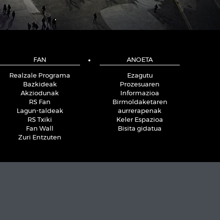
FAN
ANOETA
Realzale Programa
Ezagutu
Bazkideak
Prozesuaren
Akziodunak
Informazioa
RS Fan
Birmoldaketaren
Lagun-taldeak
aurrerapenak
RS Txiki
Keler Espazioa
Fan Wall
Bisita gidatua
Zuri Entzuten