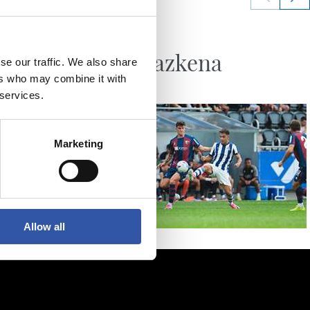
2026/08/07
SANSE
ilako
Udako azkena
se our traffic. We also share
ers who may combine it with
 services.
Marketing
Allow all