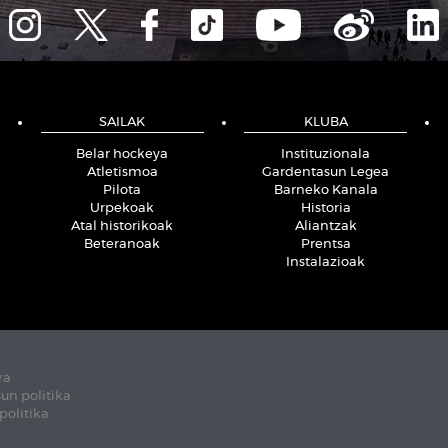
SAILAK
KLUBA
Belar hockeya
Instituzionala
Atletismoa
Gardentasun Legea
Pilota
Barneko Kanala
Urpekoak
Historia
Atal historikoak
Aliantzak
Beteranoak
Prentsa
Instalazioak
ra
un politika
politika