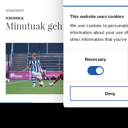
2026/08/07
2026/08/07
This website uses cookies
KRONIKA
LEHEN TALDE
Minutuak gehitzen
Neurke
We use cookies to personalis
Kolon
information about your use of
other information that you’ve
Consent
Necessary
Selection
Deny