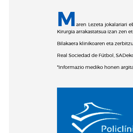
M
aren Lezeta jokalariari
Kirurgia arrakastatsua izan zen e
Bilakaera klinikoaren eta zerbit
Real Sociedad de Fútbol, SADek
*Informazio mediko honen argita