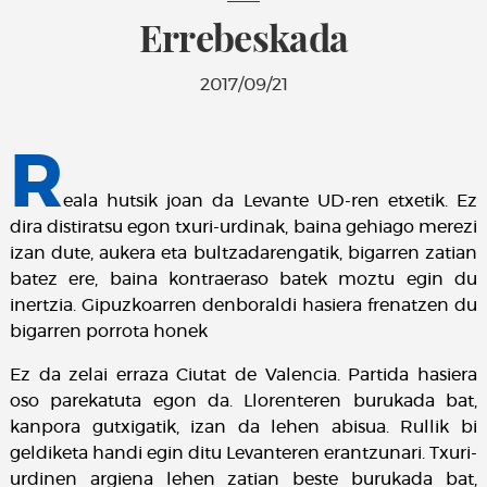
Errebeskada
2017/09/21
R
eala hutsik joan da Levante UD-ren etxetik. Ez
dira distiratsu egon txuri-urdinak, baina gehiago merezi
izan dute, aukera eta bultzadarengatik, bigarren zatian
batez ere, baina kontraeraso batek moztu egin du
inertzia. Gipuzkoarren denboraldi hasiera frenatzen du
bigarren porrota honek
Ez da zelai erraza Ciutat de Valencia. Partida hasiera
oso parekatuta egon da. Llorenteren burukada bat,
kanpora gutxigatik, izan da lehen abisua. Rullik bi
geldiketa handi egin ditu Levanteren erantzunari. Txuri-
urdinen argiena lehen zatian beste burukada bat,