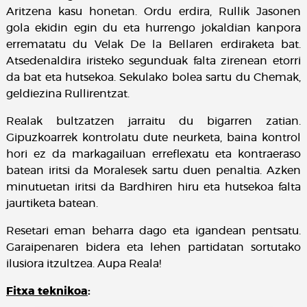
Aritzena kasu honetan. Ordu erdira, Rullik Jasonen
gola ekidin egin du eta hurrengo jokaldian kanpora
errematatu du Velak De la Bellaren erdiraketa bat.
Atsedenaldira iristeko segunduak falta zirenean etorri
da bat eta hutsekoa. Sekulako bolea sartu du Chemak,
geldiezina Rullirentzat.
Realak bultzatzen jarraitu du bigarren zatian.
Gipuzkoarrek kontrolatu dute neurketa, baina kontrol
hori ez da markagailuan erreflexatu eta kontraeraso
batean iritsi da Moralesek sartu duen penaltia. Azken
minutuetan iritsi da Bardhiren hiru eta hutsekoa falta
jaurtiketa batean.
Resetari eman beharra dago eta igandean pentsatu.
Garaipenaren bidera eta lehen partidatan sortutako
ilusiora itzultzea. Aupa Reala!
Fitxa teknikoa
: