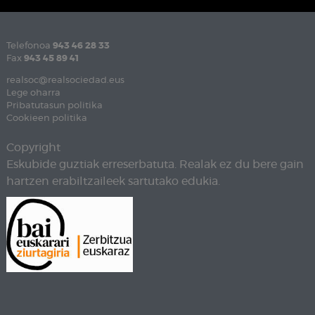
Telefonoa
943 46 28 33
Fax
943 45 89 41
realsoc@realsociedad.eus
Lege oharra
Pribatutasun politika
Cookieen politika
Copyright
Eskubide guztiak erreserbatuta. Realak ez du bere gain
hartzen erabiltzaileek sartutako edukia.