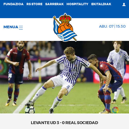
FUNDAZIOA
RS STORE
SARRERAK
HOSPITALITY
EKITALDIAK
ABU. 07 | 15:30
MENUA
LEVANTE UD 3 - 0 REAL SOCIEDAD