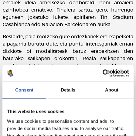
ematek ideia ametsezko denboraldi honi amaiera
ezinhobea emateko. Finalera sartuz gero, hurrengo
egunean jokatuko lukete, apirilaren 11n, Stadium
Casablanca edo Natacion Barcelonaren aurka.
Bestalde, pala motzeko gure ordezkariek ere txapelketa
aipagarria burutu dute, eta puntu interesgarriak eman
dizkiote bi modalitateak batuz erabakitzen den
baterako sailkapen orokorrari, Reala sailkapenaren
goialde-erdialdean dagoela, jaitsiera postuetatik urrun.
Aipatzekoa da, halaber, harrobiaren balio berriak iritsi
direla lehen taldera, hala nola 22 urtez azpiko Jon
Zumeta usurbildarrarena, gure sailaren harrobian
Consent
Details
About
egiten ari den lan onaren seinale.
This website uses cookies
We use cookies to personalise content and ads, to
provide social media features and to analyse our traffic.
We also share information about your use of our site with