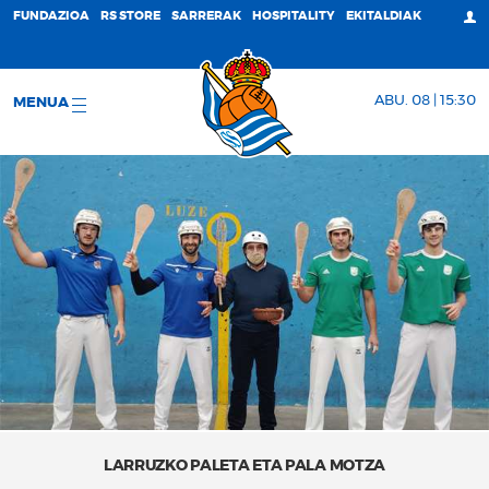
FUNDAZIOA
RS STORE
SARRERAK
HOSPITALITY
EKITALDIAK
ABU. 08 | 15:30
MENUA
LARRUZKO PALETA ETA PALA MOTZA