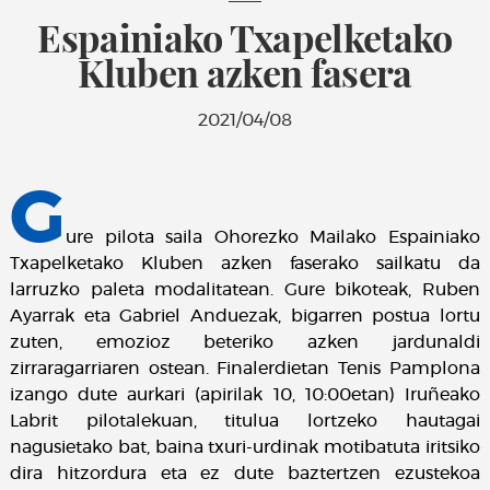
Espainiako Txapelketako
Kluben azken fasera
2021/04/08
G
ure pilota saila Ohorezko Mailako Espainiako
Txapelketako Kluben azken faserako sailkatu da
larruzko paleta modalitatean. Gure bikoteak, Ruben
Ayarrak eta Gabriel Anduezak, bigarren postua lortu
zuten, emozioz beteriko azken jardunaldi
zirraragarriaren ostean. Finalerdietan Tenis Pamplona
izango dute aurkari (apirilak 10, 10:00etan) Iruñeako
Labrit pilotalekuan, titulua lortzeko hautagai
nagusietako bat, baina txuri-urdinak motibatuta iritsiko
dira hitzordura eta ez dute baztertzen ezustekoa