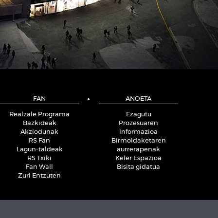
FAN
ANOETA
Realzale Programa
Ezagutu
Bazkideak
Prozesuaren
Akziodunak
Informazioa
RS Fan
Birmoldaketaren
Lagun-taldeak
aurrerapenak
RS Txiki
Keler Espazioa
Fan Wall
Bisita gidatua
Zuri Entzuten