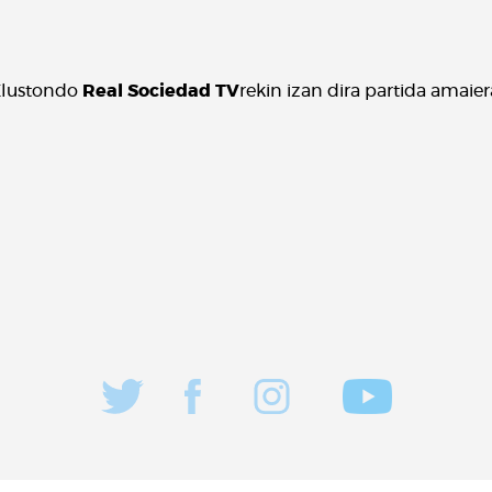
 Elustondo
Real Sociedad TV
rekin izan dira partida amaier