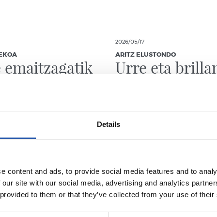
2026/05/17
EKOA
ARITZ ELUSTONDO
e emaitzagatik
Urre eta brill
harro
eredua
koagatik”
Details
e content and ads, to provide social media features and to analy
 our site with our social media, advertising and analytics partn
 provided to them or that they’ve collected from your use of their