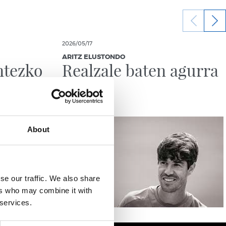
2026/05/17
ARITZ ELUSTONDO
antezko
Realzale baten agurra
About
se our traffic. We also share
ers who may combine it with
 services.