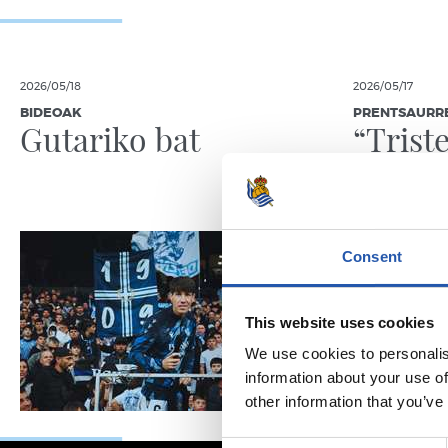
2026/05/18
2026/05/17
BIDEOAK
PRENTSAURR
Gutariko bat
“Trist
baina 
bizita
Consent
This website uses cookies
We use cookies to personalis
information about your use of
other information that you’ve