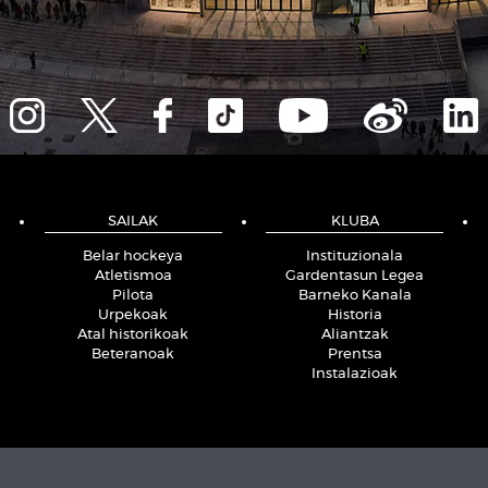
SAILAK
KLUBA
Belar hockeya
Instituzionala
Atletismoa
Gardentasun Legea
Pilota
Barneko Kanala
Urpekoak
Historia
Atal historikoak
Aliantzak
Beteranoak
Prentsa
Instalazioak