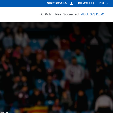
NIRE REALA
BILATU
EU
F.C. Köln
Real Sociedad
ABU. 07 | 15:30