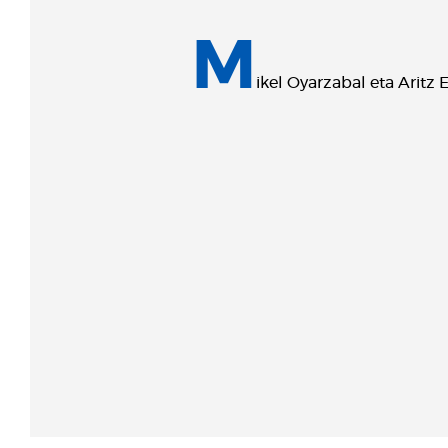
M
ikel Oyarzabal eta Aritz