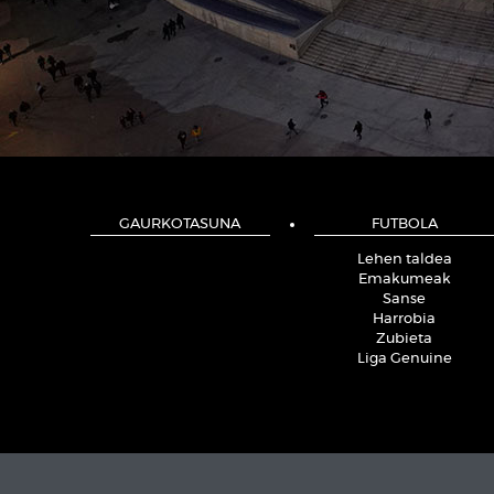
GAURKOTASUNA
FUTBOLA
Lehen taldea
Emakumeak
Sanse
Harrobia
Zubieta
Liga Genuine