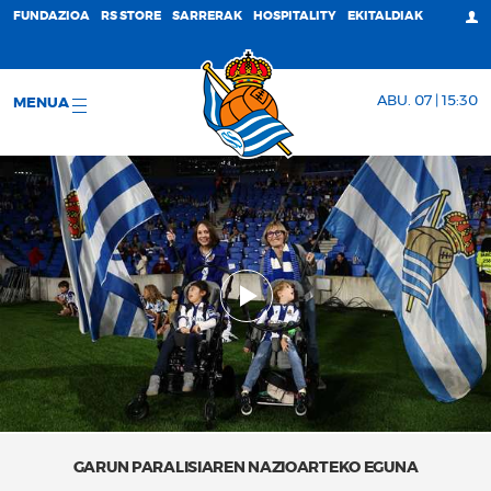
FUNDAZIOA
RS STORE
SARRERAK
HOSPITALITY
EKITALDIAK
ABU. 07 | 15:30
MENUA
GARUN PARALISIAREN NAZIOARTEKO EGUNA