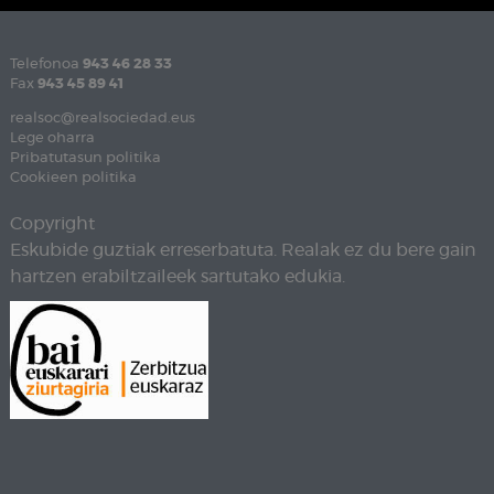
Telefonoa
943 46 28 33
Fax
943 45 89 41
realsoc@realsociedad.eus
Lege oharra
Pribatutasun politika
Cookieen politika
Copyright
Eskubide guztiak erreserbatuta. Realak ez du bere gain
hartzen erabiltzaileek sartutako edukia.