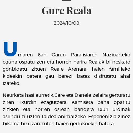
Gure Reala
2024/10/08
U
rriaren 6an Garun Paralisiaren Nazioarteko
eguna ospatu zen eta horren harira Realak bi neskato
gonbidatu zituen Reale Arenara, haien familiako
kideekin batera gau berezi batez disfrutatu ahal
izateko.
Neurketa hasi aurretik, Jare eta Danele zelaira gerturatu
ziren Txurdin ezagutzera. Kamiseta bana oparitu
zizkien eta horren ostean bandera txuri urdinak
astindu zituzten taldea animatzeko. Esperientzia zinez
bikaina bizi izan zuten haien gertukoekin batera.