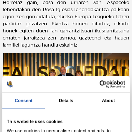
Horretaz gain, pasa den urriaren 3an, Aspaceko
lehendakari den Rosa Iglesias lehendakaritza palkoan
egon zen gonbidatuta, etxeko Europa Leagueko lehen
partidaz gozatzen. Ekintza honen bitartez, elkarte
honek egiten duen lan garrantzitsuari ikusgarritasuna
ematen jarraitzea zen asmoa, gazteenei eta hauen
familiei laguntza handia eskainiz.
Consent
Details
About
This website uses cookies
We use cookies to personalise content and ads, to