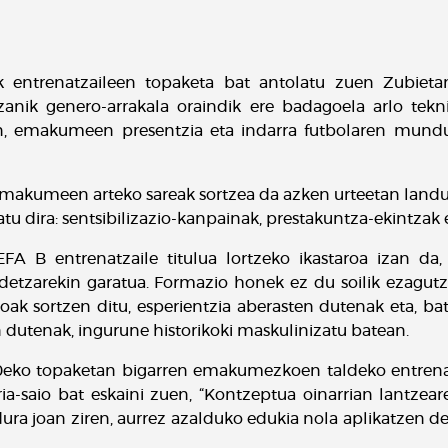
k entrenatzaileen topaketa bat antolatu zuen Zubietan
zanik genero-arrakala oraindik ere badagoela arlo tek
n, emakumeen presentzia eta indarra futbolaren mundu
 emakumeen arteko sareak sortzea da azken urteetan landu
tu dira: sentsibilizazio-kanpainak, prestakuntza-ekintzak e
 B entrenatzaile titulua lortzeko ikastaroa izan d
etzarekin garatua. Formazio honek ez du soilik ezagutza
 sortzen ditu, esperientzia aberasten dutenak eta, bat
n dutenak, ingurune historikoki maskulinizatu batean.
0eko topaketan bigarren emakumezkoen taldeko entrena
ia-saio bat eskaini zuen, “Kontzeptua oinarrian lantzear
a joan ziren, aurrez azalduko edukia nola aplikatzen de