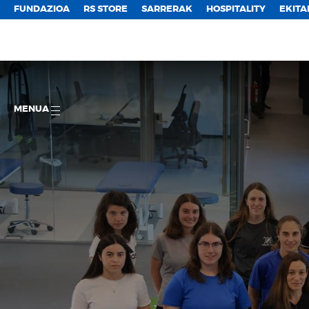
FUNDAZIOA
RS STORE
SARRERAK
HOSPITALITY
EKITA
MENUA