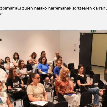
azpimarratu zuten halako harremanak sortzearen garrantzi
a.