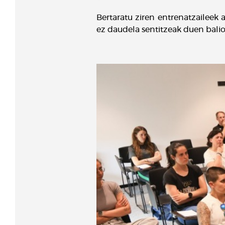
Bertaratu ziren entrenatzaileek 
ez daudela sentitzeak duen balio