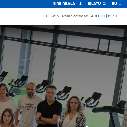
NIRE REALA
BILATU
EU
F.C. Köln
Real Sociedad
ABU. 07 | 15:30