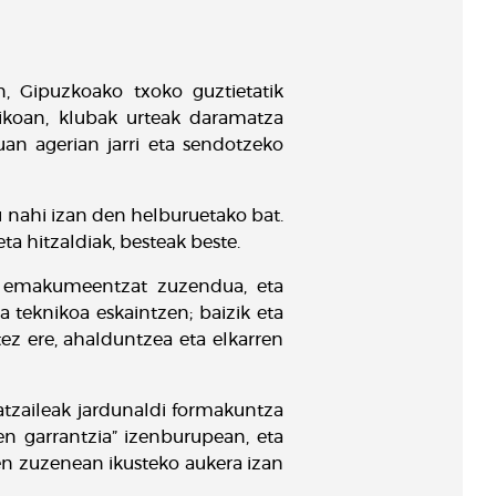
, Gipuzkoako txoko guztietatik
nikoan, klubak urteak daramatza
an agerian jarri eta sendotzeko
 nahi izan den helburuetako bat.
ta hitzaldiak, besteak beste.
a, emakumeentzat zuzendua, eta
 teknikoa eskaintzen; baizik eta
ez ere, ahalduntzea eta elkarren
tzaileak jardunaldi formakuntza
en garrantzia” izenburupean, eta
n zuzenean ikusteko aukera izan