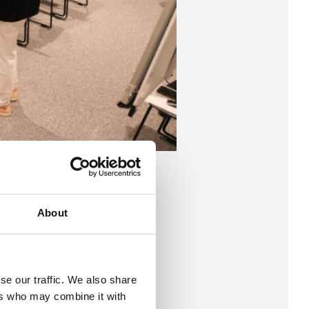
About
se our traffic. We also share
ers who may combine it with