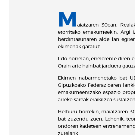
M
aiatzaren 30ean, Reala
etorritako emakumeekin. Argi i
berdintasunaren alde lan egite
ekimenak garatuz.
Ildo horretan, erreferente diren
Orain arte hainbat jarduera gauza
Ekimen nabarmenetako bat UEFA
Gipuzkoako Federazioaren lankid
emakumeentzako espazio propioak
arteko sareak eraikitzea sustatze
Helburu horrekin, maiatzaren 3
bat zuzendu zuen. Lehenik, teor
ondoren kadeteen entrenamendur
zutelarik.