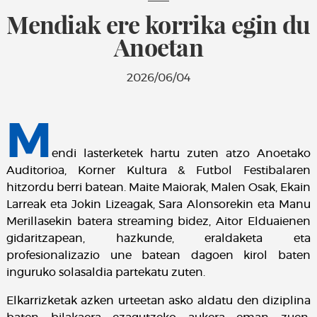
Mendiak ere korrika egin du
Anoetan
2026/06/04
M
endi lasterketek hartu zuten atzo Anoetako
Auditorioa, Korner Kultura & Futbol Festibalaren
hitzordu berri batean. Maite Maiorak, Malen Osak, Ekain
Larreak eta Jokin Lizeagak, Sara Alonsorekin eta Manu
Merillasekin batera streaming bidez, Aitor Elduaienen
gidaritzapean, hazkunde, eraldaketa eta
profesionalizazio une batean dagoen kirol baten
inguruko solasaldia partekatu zuten.
Elkarrizketak azken urteetan asko aldatu den diziplina