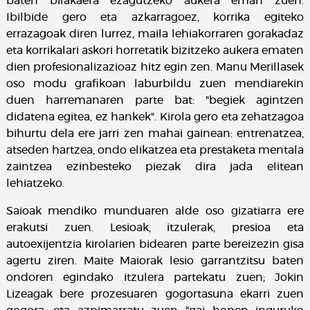
baten bilakaera ezagutzeko aukera eman zuen.
Ibilbide gero eta azkarragoez, korrika egiteko
errazagoak diren lurrez, maila lehiakorraren gorakadaz
eta korrikalari askori horretatik bizitzeko aukera ematen
dien profesionalizazioaz hitz egin zen. Manu Merillasek
oso modu grafikoan laburbildu zuen mendiarekin
duen harremanaren parte bat: "begiek agintzen
didatena egitea, ez hankek". Kirola gero eta zehatzagoa
bihurtu dela ere jarri zen mahai gainean: entrenatzea,
atseden hartzea, ondo elikatzea eta prestaketa mentala
zaintzea ezinbesteko piezak dira jada elitean
lehiatzeko.
Saioak mendiko munduaren alde oso gizatiarra ere
erakutsi zuen. Lesioak, itzulerak, presioa eta
autoexijentzia kirolarien bidearen parte bereizezin gisa
agertu ziren. Maite Maiorak lesio garrantzitsu baten
ondoren egindako itzulera partekatu zuen; Jokin
Lizeagak bere prozesuaren gogortasuna ekarri zuen