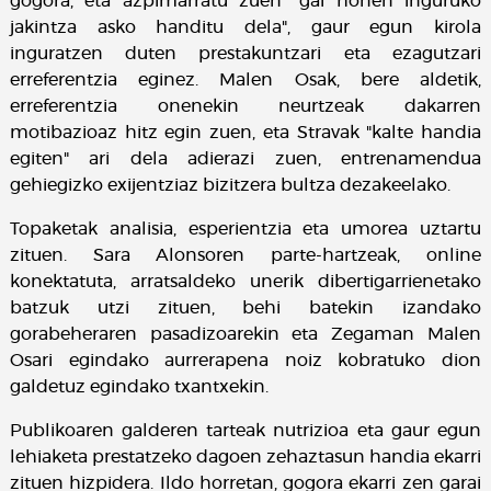
gogora, eta azpimarratu zuen "gai honen inguruko
jakintza asko handitu dela", gaur egun kirola
inguratzen duten prestakuntzari eta ezagutzari
erreferentzia eginez. Malen Osak, bere aldetik,
erreferentzia onenekin neurtzeak dakarren
motibazioaz hitz egin zuen, eta Stravak "kalte handia
egiten" ari dela adierazi zuen, entrenamendua
gehiegizko exijentziaz bizitzera bultza dezakeelako.
Topaketak analisia, esperientzia eta umorea uztartu
zituen. Sara Alonsoren parte-hartzeak, online
konektatuta, arratsaldeko unerik dibertigarrienetako
batzuk utzi zituen, behi batekin izandako
gorabeheraren pasadizoarekin eta Zegaman Malen
Osari egindako aurrerapena noiz kobratuko dion
galdetuz egindako txantxekin.
Publikoaren galderen tarteak nutrizioa eta gaur egun
lehiaketa prestatzeko dagoen zehaztasun handia ekarri
zituen hizpidera. Ildo horretan, gogora ekarri zen garai