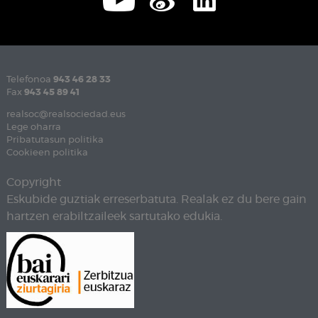
Telefonoa
943 46 28 33
Fax
943 45 89 41
realsoc@realsociedad.eus
Lege oharra
Pribatutasun politika
Cookieen politika
Copyright
Eskubide guztiak erreserbatuta. Realak ez du bere gain
hartzen erabiltzaileek sartutako edukia.