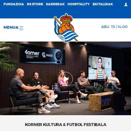
FUNDAZIOA
RS STORE
SARRERAK
HOSPITALITY
EKITALDIAK
ABU. 15 | 14:00
MENUA
KORNER KULTURA & FUTBOL FESTIBALA