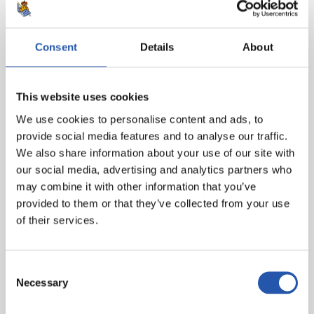
Consent
Details
About
En el evento en cuestión la REAL SOCIEDAD DE FÚTBOL procederá a la toma de
imágenes, las cuales podrán ser publicadas en canales de comunicación oficiales
del CLUB con fines promocionales del acto en cuestión. En caso de no querer que
This website uses cookies
las imágenes en las que pueda aparecer Ud. o algún menor que esté bajo su tutela
We use cookies to personalise content and ads, to
sean publicadas, por favor, háganoslo saber en la siguiente dirección de correo
provide social media features and to analyse our traffic.
electrónico, y procederemos a su inmediata retirada: pdcp@realsociedad.eus. La
We also share information about your use of our site with
política de privacidad correspondiente se encuentra en el siguiente
our social media, advertising and analytics partners who
enlace:
https://cdn.realsociedad.eus//Uploads/CntDetalles/503/1/acd80c62-c8f7-4b75-
may combine it with other information that you’ve
9eb4-d09362fb43cd.pdf
.
provided to them or that they’ve collected from your use
of their services.
Consent
Necessary
Selection