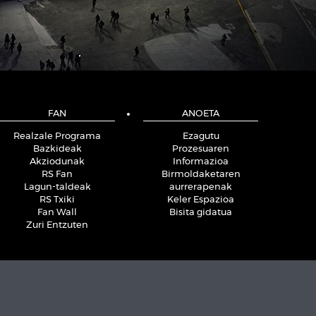
FAN
ANOETA
Realzale Programa
Ezagutu
Bazkideak
Prozesuaren
Akziodunak
Informazioa
RS Fan
Birmoldaketaren
Lagun-taldeak
aurrerapenak
RS Txiki
Keler Espazioa
Fan Wall
Bisita gidatua
Zuri Entzuten