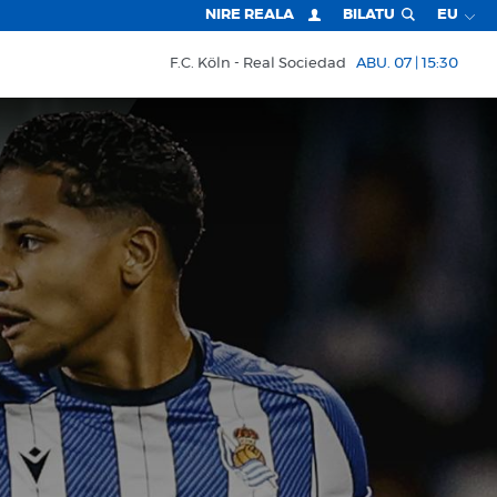
NIRE REALA
BILATU
EU
F.C. Köln
Real Sociedad
ABU. 07 | 15:30