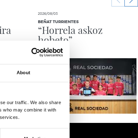
2026/08/03
BEÑAT TURRIENTES
ira
“Horrela askoz
hobeto”
About
se our traffic. We also share
ers who may combine it with
 services.