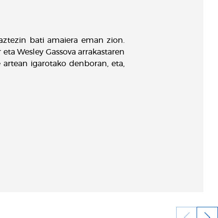
ztezin bati amaiera eman zion.
r eta Wesley Gassova arrakastaren
 artean igarotako denboran, eta,