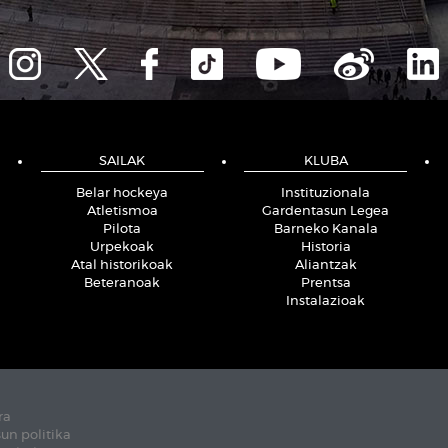
SAILAK
KLUBA
Belar hockeya
Instituzionala
Atletismoa
Gardentasun Legea
Pilota
Barneko Kanala
Urpekoak
Historia
Atal historikoak
Aliantzak
Beteranoak
Prentsa
Instalazioak
ra
un politika