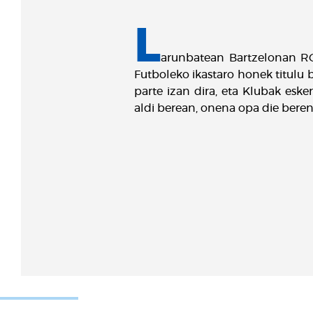
L
arunbatean Bartzelonan RC
Futboleko ikastaro honek titulu 
parte izan dira, eta Klubak esk
aldi berean, onena opa die beren