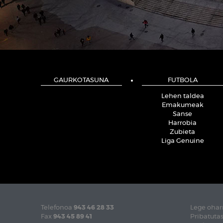
GAURKOTASUNA
FUTBOLA
Lehen taldea
Emakumeak
Sanse
Harrobia
Zubieta
Liga Genuine
Telefonoa
943 46 28 33
Lege ohar
Fax
943 45 89 41
Pribatutas