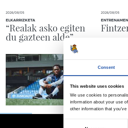
2026/08/05
2026/08/05
ELKARRIZKETA
ENTRENAME
“Realak asko egiten
Fintze
du gazteen alde”
Consent
This website uses cookies
We use cookies to personalis
information about your use of
other information that you’ve
Consent