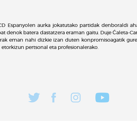
D Espanyolen aurka jokatutako partidak denboraldi aha
bat denok batera dastatzera eraman gaitu. Duje Ćaleta-Ca
errak eman nahi dizkie izan duten konpromisoagatik gure
 etorkizun pertsonal eta profesionalerako.