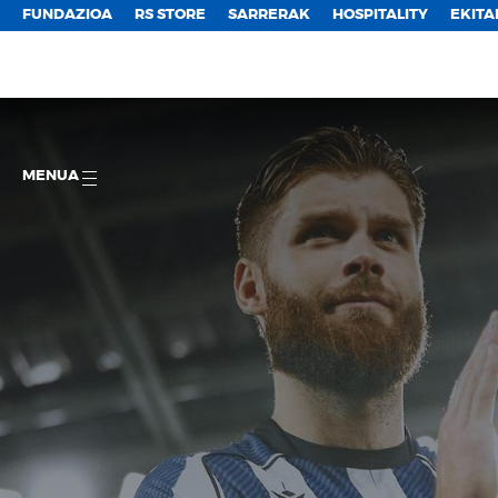
FUNDAZIOA
RS STORE
SARRERAK
HOSPITALITY
EKITA
MENUA