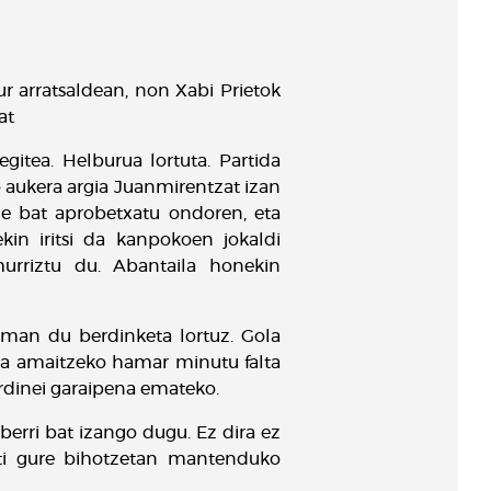
r arratsaldean, non Xabi Prietok
at
gitea. Helburua lortuta. Partida
go aukera argia Juanmirentzat izan
ze bat aprobetxatu ondoren, eta
kin iritsi da kanpokoen jokaldi
murriztu du. Abantaila honekin
eman du berdinketa lortuz. Gola
ina amaitzeko hamar minutu falta
urdinei garaipena emateko.
berri bat izango dugu. Ez dira ez
beti gure bihotzetan mantenduko