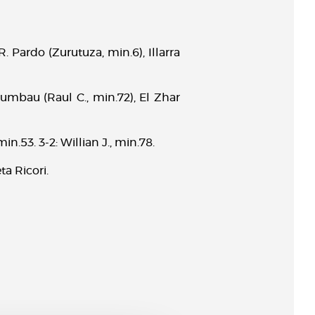
R. Pardo (Zurutuza, min.6), Illarra
Gumbau (Raul C., min.72), El Zhar
in.53. 3-2: Willian J., min.78.
ta Ricori.