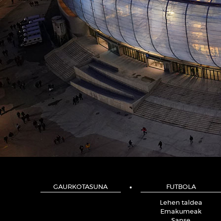
GAURKOTASUNA
FUTBOLA
Lehen taldea
Emakumeak
Sanse