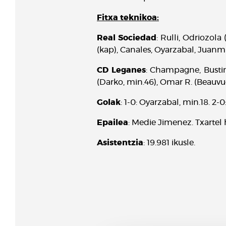
Fitxa teknikoa:
Real Sociedad
: Rulli, Odriozola
(kap), Canales, Oyarzabal, Juanmi (
CD Leganes
: Champagne, Bustin
(Darko, min.46), Omar R. (Beauvue
Golak
: 1-0: Oyarzabal, min.18. 2-0
Epailea
: Medie Jimenez. Txartel h
Asistentzia
: 19.981 ikusle.