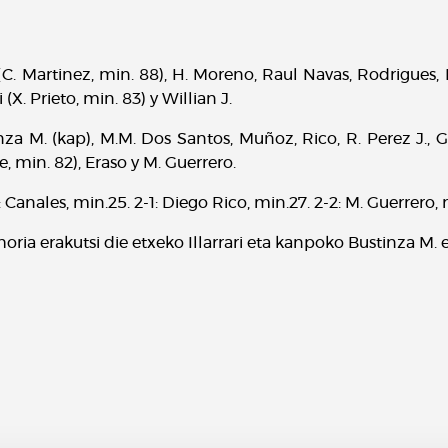
 (C. Martinez, min. 88), H. Moreno, Raul Navas, Rodrigues, 
X. Prieto, min. 83) y Willian J.
za M. (kap), M.M. Dos Santos, Muñoz, Rico, R. Perez J., 
, min. 82), Eraso y M. Guerrero.
: Canales, min.25. 2-1: Diego Rico, min.27. 2-2: M. Guerrero, m
oria erakutsi die etxeko Illarrari eta kanpoko Bustinza M. e