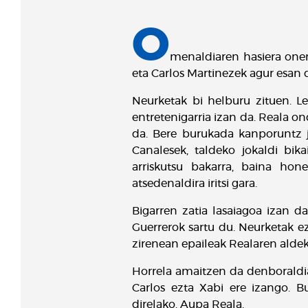
O
menaldiaren hasiera onena
eta Carlos Martinezek agur esan 
Neurketak bi helburu zituen. Le
entretenigarria izan da. Reala on
da. Bere burukada kanporuntz j
Canalesek, taldeko jokaldi bik
arriskutsu bakarra, baina hon
atsedenaldira iritsi gara.
Bigarren zatia lasaiagoa izan 
Guerrerok sartu du. Neurketak e
zirenean epaileak Realaren aldek
Horrela amaitzen da denboraldia 
Carlos ezta Xabi ere izango. B
direlako. Aupa Reala.