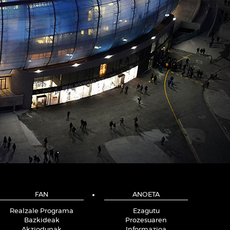
FAN
ANOETA
Realzale Programa
Ezagutu
Bazkideak
Prozesuaren
Akziodunak
Informazioa