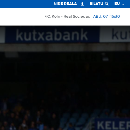
NIRE REALA
BILATU
EU
F.C. Köln
Real Sociedad
ABU. 07 | 15:30