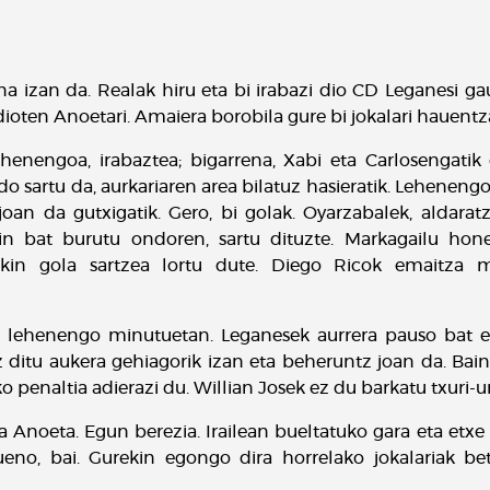
 izan da. Realak hiru eta bi irabazi dio CD Leganesi gau
dioten Anoetari. Amaiera borobila gure bi jokalari hauentz
henengoa, irabaztea; bigarrena, Xabi eta Carlosengatik e
do sartu da, aurkariaren area bilatuz hasieratik. Lehenen
oan da gutxigatik. Gero, bi golak. Oyarzabalek, aldarat
ain bat burutu ondoren, sartu dituzte. Markagailu hone
ekin gola sartzea lortu dute. Diego Ricok emaitza 
da lehenengo minutuetan. Leganesek aurrera pauso bat 
z ditu aukera gehiagorik izan eta beheruntz joan da. Ba
o penaltia adierazi du. Willian Josek ez du barkatu txuri-
Anoeta. Egun berezia. Irailean bueltatuko gara eta etxe 
ueno, bai. Gurekin egongo dira horrelako jokalariak 