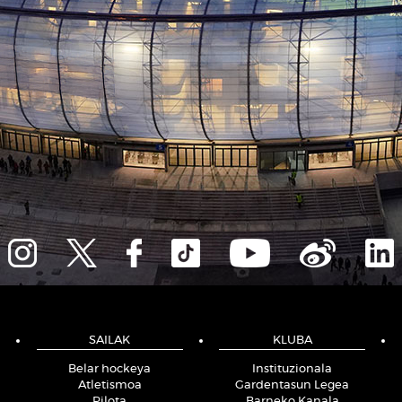
SAILAK
KLUBA
Belar hockeya
Instituzionala
Atletismoa
Gardentasun Legea
Pilota
Barneko Kanala