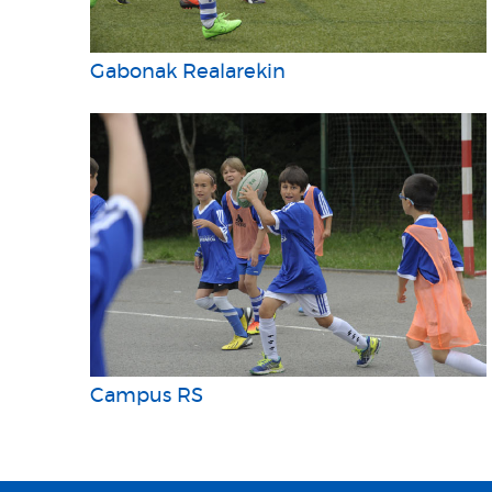
Gabonak Realarekin
Campus RS