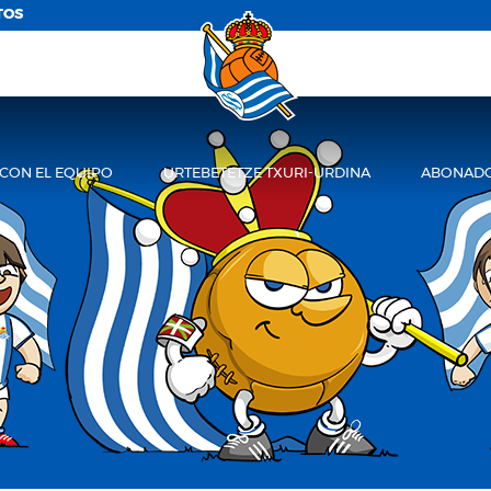
TOS
 CON EL EQUIPO
URTEBETETZE TXURI-URDINA
ABONADO