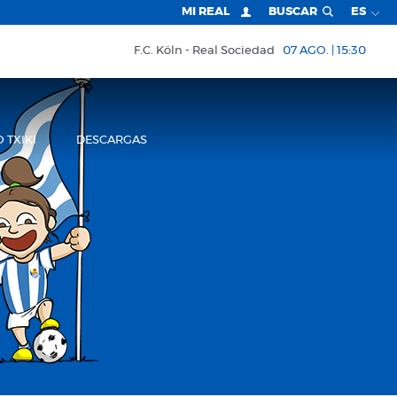
MI REAL
BUSCAR
ES
F.C. Köln
Real Sociedad
07 AGO. | 15:30
 TXIKI
DESCARGAS