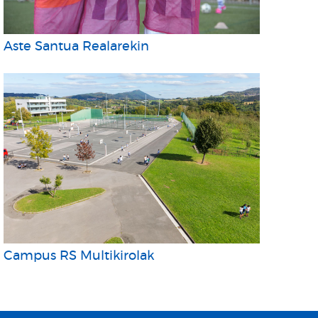
Aste Santua Realarekin
Campus RS Multikirolak