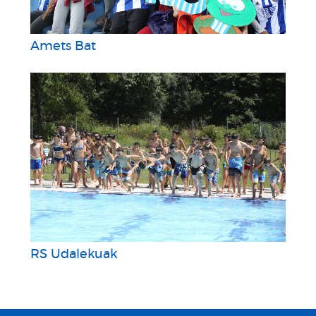
Amets Bat
RS Udalekuak