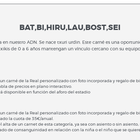
BAT,BI,HIRU,LAU,BOST,SEI
va en nuestro ADN. Se nace txuri urdin. Este carné es una oportun
txikis de 0 a 6 años mantengan un vínculo cercano con su equipo
un carné de la Real personalizado con foto incorporada y regalo de b
abla de precios en plano interactivo.
rá disponible en función del aforo del estadio
un carné de la Real personalizado con foto incorporada y regalo de b
nado la cuota de 35€/anual.
el alta de un carnet de esta categoría, ya sea con asiento o sin asiento,
ado de consanguinidad en relación con la niña o el niño que se quiere