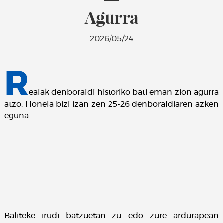
Agurra
2026/05/24
R
ealak denboraldi historiko bati eman zion agurra
atzo. Honela bizi izan zen 25-26 denboraldiaren azken
eguna.
Baliteke irudi batzuetan zu edo zure ardurapean