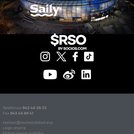
Telefonoa
943 46 28 33
Fax
943 45 89 41
realsoc@realsociedad.eus
Lege oharra
Pribatutasun politika