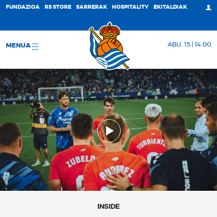
FUNDAZIOA
RS STORE
SARRERAK
HOSPITALITY
EKITALDIAK
ABU. 15 | 14:00
MENUA
INSIDE