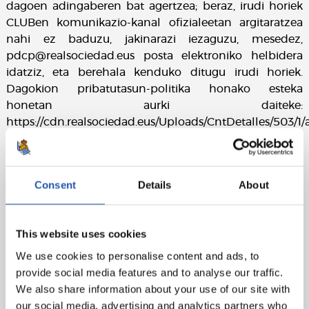
dagoen adingaberen bat agertzea; beraz, irudi horiek
CLUBen komunikazio-kanal ofizialeetan argitaratzea
nahi ez baduzu, jakinarazi iezaguzu, mesedez,
pdcp@realsociedad.eus posta elektroniko helbidera
idatziz, eta berehala kenduko ditugu irudi horiek.
Dagokion pribatutasun-politika honako esteka
honetan aurki daiteke:
https://cdn.realsociedad.eus/Uploads/CntDetalles/503/1
c8f7-4b75-9eb4-d09362fb43cd.pdf
Consent
Details
About
This website uses cookies
We use cookies to personalise content and ads, to
provide social media features and to analyse our traffic.
We also share information about your use of our site with
our social media, advertising and analytics partners who