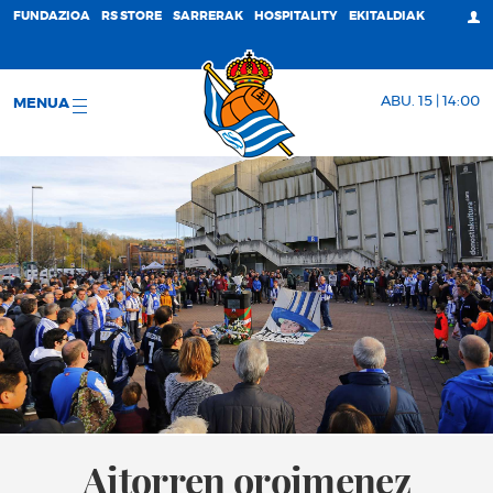
FUNDAZIOA
RS STORE
SARRERAK
HOSPITALITY
EKITALDIAK
ABU. 15 | 14:00
MENUA
Aitorren oroimenez