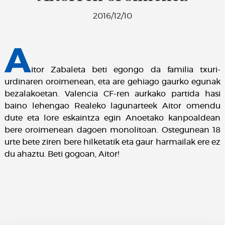
2016/12/10
A
itor Zabaleta beti egongo da familia txuri-
urdinaren oroimenean, eta are gehiago gaurko egunak
bezalakoetan. Valencia CF-ren aurkako partida hasi
baino lehengao Realeko lagunarteek Aitor omendu
dute eta lore eskaintza egin Anoetako kanpoaldean
bere oroimenean dagoen monolitoan. Ostegunean 18
urte bete ziren bere hilketatik eta gaur harmailak ere ez
du ahaztu. Beti gogoan, Aitor!