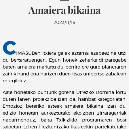
Amaiera bikaina
2023/11/19
C
IMASUBen itxiera galak aztarna ezabaezina utzi
du bertaratuengan. Egun honek zeharkaldi paregabe
baten amaiera markatu du, berriro ere gure planetaren
zatirik handiena hartzen duen itsas unibertso zabalean
murgilduz.
Aste honetako punturik gorena Urrezko Domina lortu
duten lanen proiekzioa izan da, hainbat kategoriatan.
Emozioz beteriko asteak amaiera bikaina izan du,
edizio honetan aurkeztutako ekoizpen zirraragarriak
nabarmenduz, baita Txikiziklo programaren bost
saioetan Lehen Hezkuntzako ikasleekin partekatutako