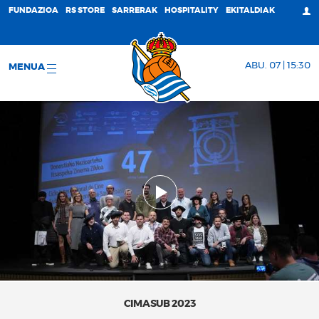
FUNDAZIOA
RS STORE
SARRERAK
HOSPITALITY
EKITALDIAK
ABU. 07 | 15:30
MENUA
CIMASUB 2023