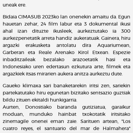
uneak ere.
Bidaia CIMASUB 2023ko lan onenekin amaitu da. Egun
hauetan zehar, 24 film labur eta 3 dokumental ikusi
ahal izan dituzte ikusleek, aurkeztutako ia 300
aurkezpenetatik arreta handiz aukeratuak. Gainera, hiru
argazki erakusketa antolatu dira Aquariumean,
Garberan eta Reale Arenako Kirol Etxean. Espezie
inbaditzaileak bezalako arazoetatik hasi eta
Indonesiako uren edertasun ezkutura arte, filmek eta
argazkiek itsas mirarien aukera anitza aurkeztu dute.
Gaueko klimaxa sari banaketarekin iritsi zen, sariekin
partekatutako hiru egunetan bizitako sentsazio guztiak
bildu zituen ekitaldi hunkigarria.
Aurten, Donostiako baranda gutiziatua, garaikur
moduan, munduko hainbat txokotatik iritsitako
zinemagile onenei eman zaie. Sarituen artean, "Los
cuatro reyes, el santuario del mar de Halmahera"