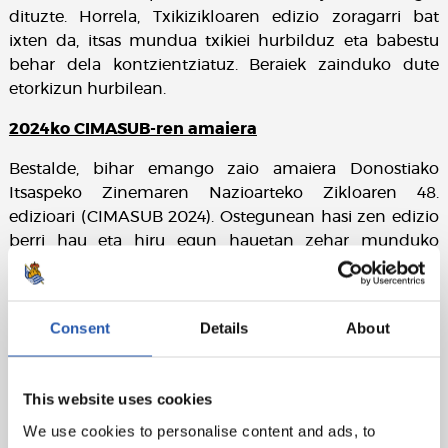
dituzte. Horrela, Txikizikloaren edizio zoragarri bat
ixten da, itsas mundua txikiei hurbilduz eta babestu
behar dela kontzientziatuz. Beraiek zainduko dute
etorkizun hurbilean.
2024ko CIMASUB-ren amaiera
Bestalde, bihar emango zaio amaiera Donostiako
Itsaspeko Zinemaren Nazioarteko Zikloaren 48.
edizioari (CIMASUB 2024). Ostegunean hasi zen edizio
berri hau eta hiru egun hauetan zehar munduko
hainbat itsaso ezagutuko ditugu proiektatuko diren
film laburrei esker.
Consent
Details
About
This website uses cookies
We use cookies to personalise content and ads, to