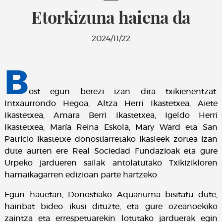
Etorkizuna haiena da
2024/11/22
B
ost egun berezi izan dira txikienentzat.
Intxaurrondo Hegoa, Altza Herri Ikastetxea, Aiete
Ikastetxea, Amara Berri Ikastetxea, Igeldo Herri
Ikastetxea, María Reina Eskola, Mary Ward eta San
Patricio ikastetxe donostiarretako ikasleek zortea izan
dute aurten ere Real Sociedad Fundazioak eta gure
Urpeko jardueren sailak antolatutako Txikizikloren
hamaikagarren edizioan parte hartzeko.
Egun hauetan, Donostiako Aquariuma bisitatu dute,
hainbat bideo ikusi dituzte, eta gure ozeanoekiko
zaintza eta errespetuarekin lotutako jarduerak egin