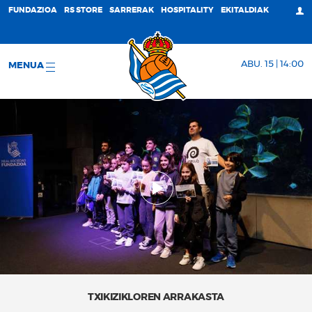
FUNDAZIOA
RS STORE
SARRERAK
HOSPITALITY
EKITALDIAK
ABU. 15 | 14:00
MENUA
TXIKIZIKLOREN ARRAKASTA