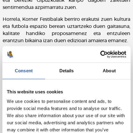
eta bereziki Gipuzkoatik kanpo dagoen zaletuen
sentimendua azpimarratu zuen.
Horrela, Korner Festibalak berriro erakutsi zuen kultura
eta futbola espazio berean uztartzeko duen gaitasuna,
kalitate handiko proposamenez eta entzuleen
erantzun bikaina izan duen edizioari amaiera emanez.
Consent
Details
About
This website uses cookies
We use cookies to personalise content and ads, to
provide social media features and to analyse our traffic.
We also share information about your use of our site with
our social media, advertising and analytics partners who
may combine it with other information that you’ve