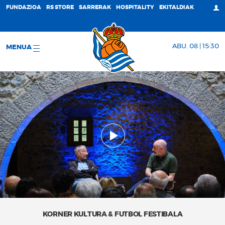
FUNDAZIOA
RS STORE
SARRERAK
HOSPITALITY
EKITALDIAK
ABU. 08 | 15:30
MENUA
KORNER KULTURA & FUTBOL FESTIBALA