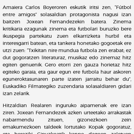
Amaiera Carlos Boyeroren eskutik iritsi zen, “Fútbol
entre amigos” solasaldian protagonista nagusi izan
baitzen Joxean Fernandezekin batera. Zinema
kritikaria ezagunak zinema eta futbolari buruzko bere
ikuspegia partekatu zuen elkarrizketa hurbil eta
interesgarri batean, eta tankera honetako gogoetak ere
utzi zuen: “Txikitan nire mundua futbola zen erabat; ez
dut gogoratzen literaturaz, musikaz edo zinemaz hitz
egiten genuenik. Gero etorri zen gauza horietaz hitz
egiteko garaia, eta gaur egun ere futbola haur askoren
eguneroktasunaren parte izaten jarraitu behar du”,
Euskadiko Filmategiko zuzendaria solasaldiaren gidari
izan zelarik.
Hitzaldian Realaren inguruko aipamenak ere izan
ziren. Joxean Fernandezek azken urteetako arrakastak
nabarmendu zituen, gizonezkoen zein
emakumezkoen taldeek lortutako Kopak gogoratuz,