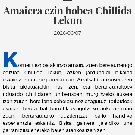
Amaiera ezin hobea Chillida
Lekun
2026/06/07
K
orner Festibalak atzo amaitu zuen bere aurtengo
edizioa Chillida Lekun, azken jardunaldi bikaina
eskainiz ingurune paregabean. Arratsaldea museoaren
bisita gidatuarekin hasi zen, eta bertaratutakoek
Eduardo Chillidaren unibertsoan murgiltzeko aukera
izan zuten, bere lana xehetasunez ezagutuz. Ibilbideak
espazio berezi bat barrutik ezagutzeko aukera eman
zuen, bertaratutako guztientzat balio handiko
esperientzia eskainiz. Bisita, gainera, jaialdiko une
garrantzitsuenetako baten atarikoa izan zen.