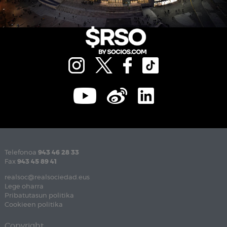
Telefonoa
943 46 28 33
Fax
943 45 89 41
realsoc@realsociedad.eus
Lege oharra
Pribatutasun politika
Cookieen politika
Copyright