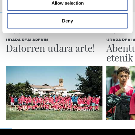
Allow selection
Deny
2026/07/26
2026/07/18
UDARA REALAREKIN
UDARA REAL
Datorren udara arte!
Abentu
etenik