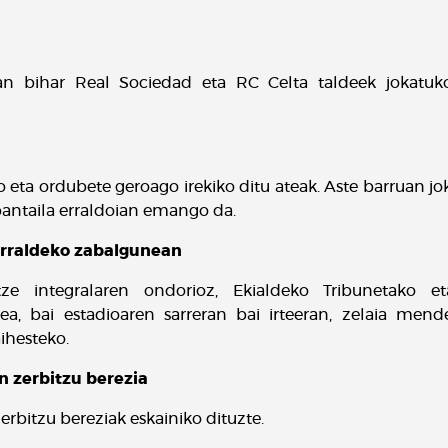
 bihar Real Sociedad eta RC Celta taldeek jokatuko
 eta ordubete geroago irekiko ditu ateak. Aste barruan jo
antaila erraldoian emango da.
rraldeko zabalgunean
itze integralaren ondorioz, Ekialdeko Tribunetako e
, bai estadioaren sarreran bai irteeran, zelaia mende
ihesteko.
 zerbitzu berezia
rbitzu bereziak eskainiko dituzte.