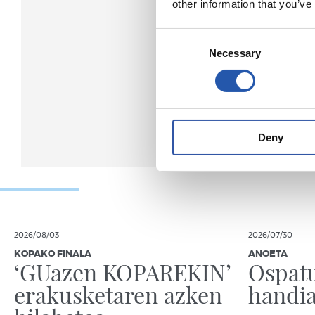
other information that you’ve
Consent
Necessary
Selection
Deny
2026/08/03
2026/07/30
KOPAKO FINALA
ANOETA
‘GUazen KOPAREKIN’
Ospatu
erakusketaren azken
handia