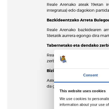
Reale Arenako ateak 19etan irek
integratua) edo dagokion partidak
Bazkideentzako Arreta Bulego
Reale Arenako bazkidearen arr
18etatik aurrera egongo dira ma
Tabernetako eta dendako zerb
Reale Arenako denda ofiziala 1
zerbitzua eskainiko dute.
Bizikleten aparkalekua
Consent
Aste barruan jokatzean, biziklet
da gaituko oraingo honetan.
This website uses cookies
We use cookies to personalis
information about your use of