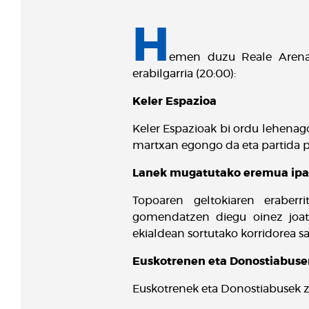
H
emen duzu Reale Arenan
erabilgarria (20:00):
Keler Espazioa
Keler Espazioak bi ordu lehenago
martxan egongo da eta partida p
Lanek mugatutako eremua ipa
Topoaren geltokiaren eraberr
gomendatzen diegu oinez joatea
ekialdean sortutako korridorea sa
Euskotrenen eta Donostiabusen
Euskotrenek eta Donostiabusek ze