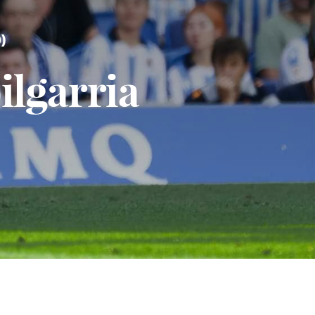
)
ilgarria