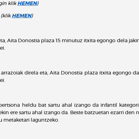
in klik
HEMEN
)
(klik
HEMEN
)
ta, Aita Donostia plaza 15 minutuz itxita egongo dela jaki
ei.
n
arrazoiak direla eta, Aita Donostia plaza itxita egongo d
ei.
tsona heldu bat sartu ahal izango da infantil kategoria t
rekin ere sartu ahal izango da. Beste batzuetan ezarri den n
u metaketari laguntzeko.