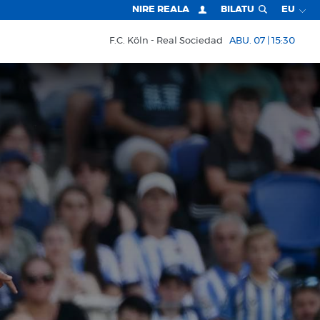
NIRE REALA
BILATU
EU
F.C. Köln
Real Sociedad
ABU. 07 | 15:30