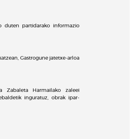
 duten partidarako informazio
katzean, Gastrogune jatetxe-arloa
ta Zabaleta Harmailako zaleei
baldetik inguratuz, obrak ipar-