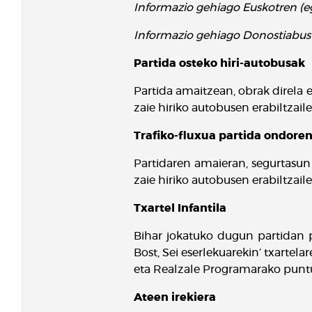
Informazio gehiago Euskotren (eg
Informazio gehiago Donostiabus 
Partida osteko hiri-autobusak
Partida amaitzean, obrak direla e
zaie hiriko autobusen erabiltzaile
Trafiko-fluxua partida ondore
Partidaren amaieran, segurtasun 
zaie hiriko autobusen erabiltzaile
Txartel Infantila
Bihar jokatuko dugun partidan per
Bost, Sei eserlekuarekin’ txartela
eta Realzale Programarako punt
Ateen irekiera