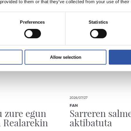
 provided to them or that they’ve collected from your use of their
Preferences
Statistics
Allow selection
2026/07/27
FAN
 zure egun
Sarreren salm
 Realarekin
aktibatuta