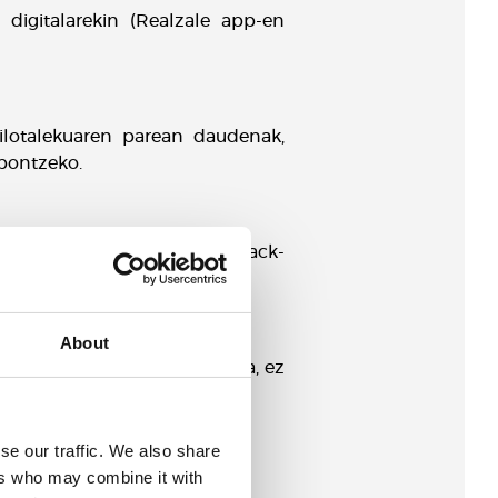
l digitalarekin (Realzale app-en
ilotalekuaren parean daudenak,
npontzeko.
egongo dira martxan, eta snack-
About
okatua eta IBK Bikek babestua, ez
se our traffic. We also share
ers who may combine it with