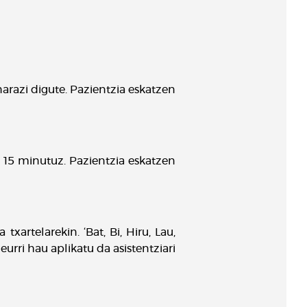
narazi digute. Pazientzia eskatzen
a 15 minutuz. Pazientzia eskatzen
xartelarekin. ‘Bat, Bi, Hiru, Lau,
eurri hau aplikatu da asistentziari