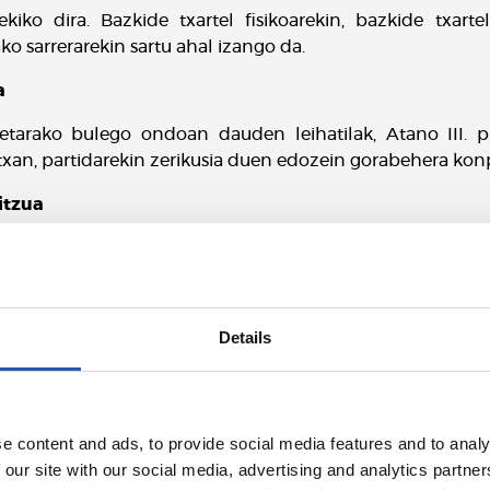
iko dira. Bazkide txartel fisikoarekin, bazkide txarte
o sarrerarekin sartu ahal izango da.
a
etarako bulego ondoan dauden leihatilak, Atano III. p
rtxan, partidarekin zerikusia duen edozein gorabehera ko
itzua
0etatik 20etara irekiko da. Tabernak 19etatik aurrera 
Details
en eta patineteen aparkalekua, Amara Berri ikastetxean k
e content and ads, to provide social media features and to analy
 our site with our social media, advertising and analytics partn