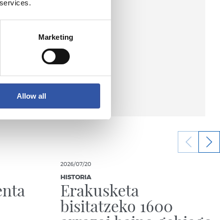
 services.
Marketing
Allow all
2026/07/20
HISTORIA
enta
Erakusketa
bisitatzeko 1600