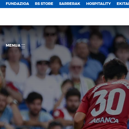
FUNDAZIOA
RS STORE
SARRERAK
HOSPITALITY
EKITA
MENUA