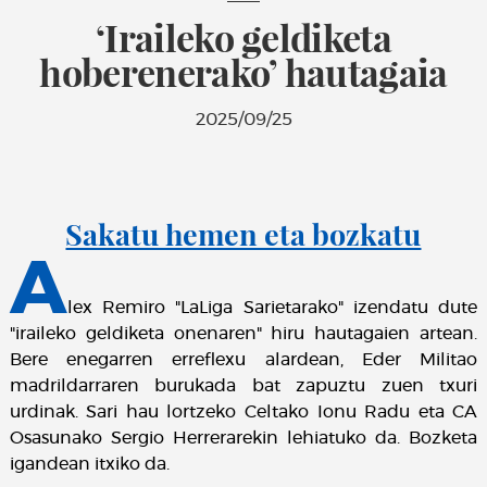
‘Iraileko geldiketa
hoberenerako’ hautagaia
2025/09/25
Sakatu hemen eta bozkatu
A
lex Remiro "LaLiga Sarietarako" izendatu dute
"iraileko geldiketa onenaren" hiru hautagaien artean.
Bere enegarren erreflexu alardean, Eder Militao
madrildarraren burukada bat zapuztu zuen txuri
urdinak. Sari hau lortzeko Celtako Ionu Radu eta CA
Osasunako Sergio Herrerarekin lehiatuko da. Bozketa
igandean itxiko da.