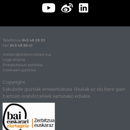
Telefonoa
943 46 28 33
Fax
943 45 89 41
realsoc@realsociedad.eus
Lege oharra
Pribatutasun politika
Cookieen politika
Copyright
Eskubide guztiak erreserbatuta. Realak ez du bere gain
hartzen erabiltzaileek sartutako edukia.