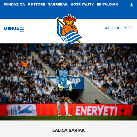
FUNDAZIOA
RS STORE
SARRERAK
HOSPITALITY
EKITALDIAK
ABU. 08 | 15:30
MENUA
LALIGA SARIAK