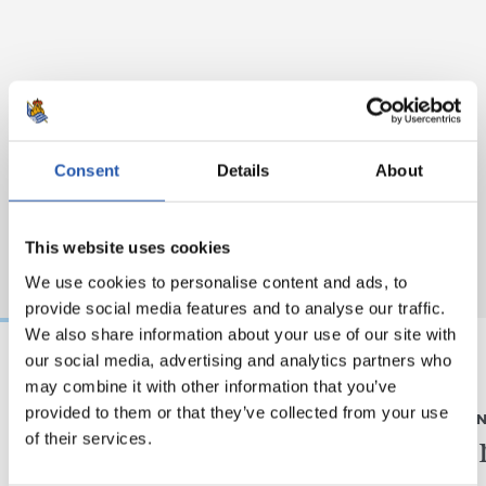
Consent
Details
About
This website uses cookies
We use cookies to personalise content and ads, to
provide social media features and to analyse our traffic.
We also share information about your use of our site with
our social media, advertising and analytics partners who
may combine it with other information that you’ve
2026/08/05
2026/08/05
provided to them or that they’ve collected from your use
ELKARRIZKETA
ENTRENAME
“Realak asko egiten
Fintze
of their services.
du gazteen alde”