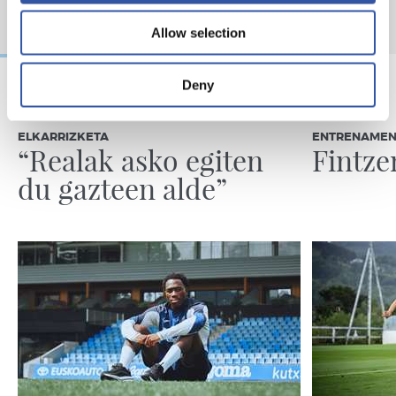
Allow selection
Deny
2026/08/05
2026/08/05
ELKARRIZKETA
ENTRENAME
“Realak asko egiten
Fintze
du gazteen alde”