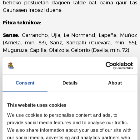
beheko postuetan dagoen talde bat baina gaur Las
Gaunasen irabazi duena.
Fitxa teknikoa:
Sanse:
Garrancho, Ujia, Le Normand, Lapeña, Muñoz
(Arrieta, min. 83), Sanz, Sangalli (Guevara, min. 65),
Muguruza, Capilla, Olaizola, Celorrio (Davila, min. 72).
Caudal:
Oscar, Ferreiro, Calahorro, Catu, Pelayo,
Alberto, Borja, Niko (Gomez, min. 55), Polaco, Alegre
(Blanco, min. 55), Lopez (Navarro, min. 55).
Consent
Details
About
Gola:
1-0: Capilla, min. 21
Epailea:
Calderiña Pavon. Txartel horia erakutsi die
This website uses cookies
etxeko Muñoz eta Le Normandi eta kanpoko Ferreiro,
We use cookies to personalise content and ads, to
Alegre, Catu, Polaco, Calahorro, Navarro, Pelayo, Gomez
provide social media features and to analyse our traffic.
eta Borjari.
We also share information about your use of our site with
our social media, advertising and analytics partners who