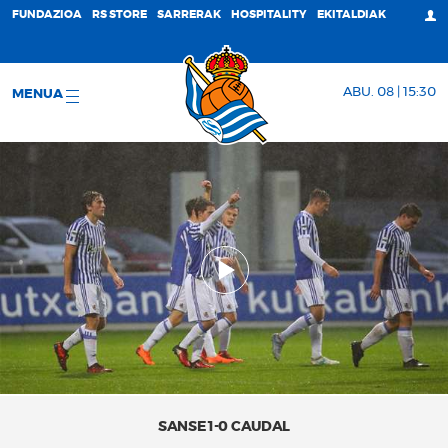
FUNDAZIOA
RS STORE
SARRERAK
HOSPITALITY
EKITALDIAK
ABU. 08 | 15:30
MENUA
SANSE 1-0 CAUDAL