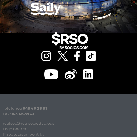
Telefonoa
943 46 28 33
Fax
943 45 89 41
realsoc@realsociedad.eus
Lege oharra
Pribatutasun politika