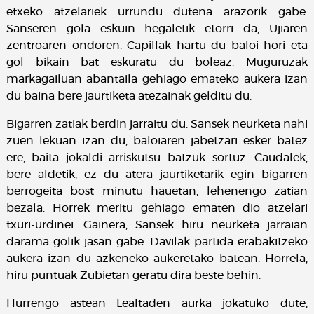
etxeko atzelariek urrundu dutena arazorik gabe.
Sanseren gola eskuin hegaletik etorri da, Ujiaren
zentroaren ondoren. Capillak hartu du baloi hori eta
gol bikain bat eskuratu du boleaz. Muguruzak
markagailuan abantaila gehiago emateko aukera izan
du baina bere jaurtiketa atezainak gelditu du.
Bigarren zatiak berdin jarraitu du. Sansek neurketa nahi
zuen lekuan izan du, baloiaren jabetzari esker batez
ere, baita jokaldi arriskutsu batzuk sortuz. Caudalek,
bere aldetik, ez du atera jaurtiketarik egin bigarren
berrogeita bost minutu hauetan, lehenengo zatian
bezala. Horrek meritu gehiago ematen dio atzelari
txuri-urdinei. Gainera, Sansek hiru neurketa jarraian
darama golik jasan gabe. Davilak partida erabakitzeko
aukera izan du azkeneko aukeretako batean. Horrela,
hiru puntuak Zubietan geratu dira beste behin.
Hurrengo astean Lealtaden aurka jokatuko dute,