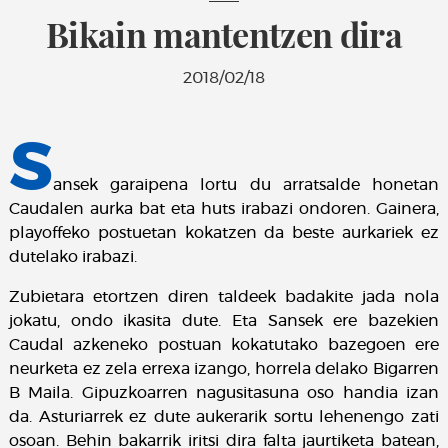
Bikain mantentzen dira
2018/02/18
S
ansek garaipena lortu du arratsalde honetan
Caudalen aurka bat eta huts irabazi ondoren. Gainera,
playoffeko postuetan kokatzen da beste aurkariek ez
dutelako irabazi.
Zubietara etortzen diren taldeek badakite jada nola
jokatu, ondo ikasita dute. Eta Sansek ere bazekien
Caudal azkeneko postuan kokatutako bazegoen ere
neurketa ez zela errexa izango, horrela delako Bigarren
B Maila. Gipuzkoarren nagusitasuna oso handia izan
da. Asturiarrek ez dute aukerarik sortu lehenengo zati
osoan. Behin bakarrik iritsi dira falta jaurtiketa batean,