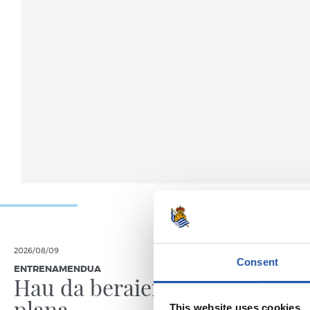
2026/08/09
2026/08/08
Consent
ENTRENAMENDUA
KRONIKA
Hau da beraien lan
Goi ma
plana
proba 
This website uses cookies