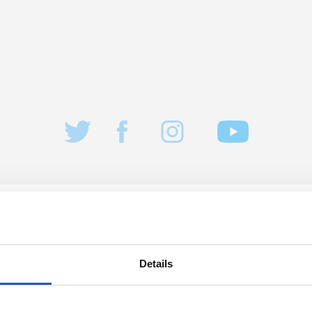
2026/08/08
Details
KRONIKA
ilako beste
Amaiera
bat
denboraldiaur