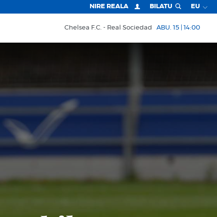
NIRE REALA
BILATU
EU
Chelsea F.C.
Real Sociedad
ABU. 15 | 14:00