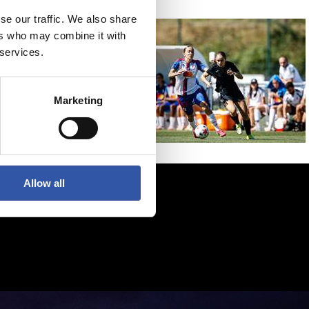
se our traffic. We also share
ers who may combine it with
 services.
Marketing
Allow all