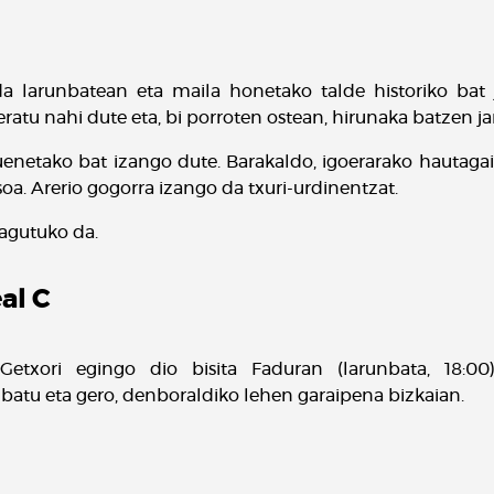
da larunbatean eta maila honetako talde historiko bat 
ratu nahi dute eta, bi porroten ostean, hirunaka batzen jar
enetako bat izango dute. Barakaldo, igoerarako hautaga
soa. Arerio gogorra izango da txuri-urdinentzat.
zagutuko da.
al C
Getxori egingo dio bisita Faduran (larunbata, 18:00)
batu eta gero, denboraldiko lehen garaipena bizkaian.