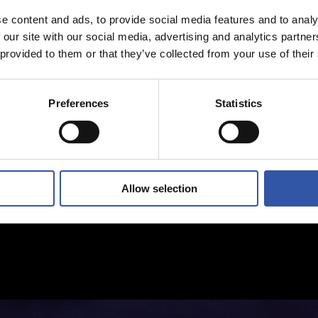
e content and ads, to provide social media features and to analy
 our site with our social media, advertising and analytics partn
 provided to them or that they’ve collected from your use of their
Preferences
Statistics
Allow selection