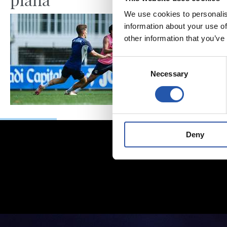
We use cookies to personalis
information about your use of
other information that you’ve
Consent
Necessary
Selection
Deny