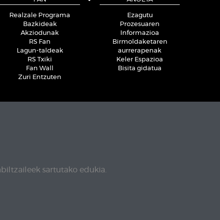
Realzale Programa
Ezagutu
Bazkideak
Prozesuaren
Akziodunak
Informazioa
RS Fan
Birmoldaketaren
Lagun-taldeak
aurrerapenak
RS Txiki
Keler Espazioa
Fan Wall
Bisita gidatua
Zuri Entzuten
biltzaileek sartutako edukia.