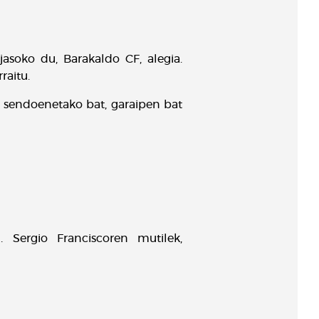
jasoko du, Barakaldo CF, alegia.
raitu.
i sendoenetako bat, garaipen bat
. Sergio Franciscoren mutilek,