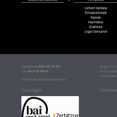
Lehen taldea
Emakumeak
Sanse
Harrobia
Zubieta
Liga Genuine
Telefonoa
943 46 28 33
Lege ohar
Fax
943 45 89 41
Pribatutas
Cookieen 
realsoc@realsociedad.eus
Copyright
Eskubide