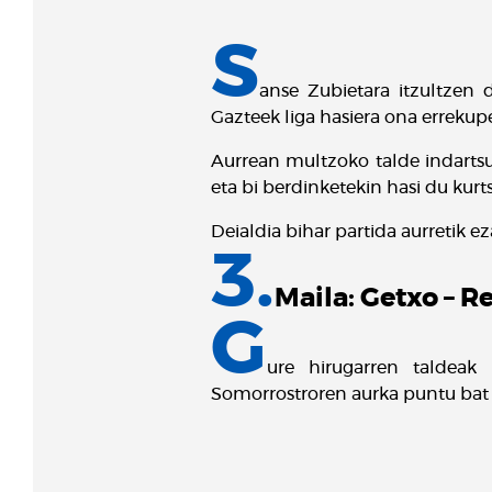
S
anse Zubietara itzultzen 
Gazteek liga hasiera ona errekupe
Aurrean multzoko talde indartsu
eta bi berdinketekin hasi du kurt
Deialdia bihar partida aurretik e
3.
Maila: Getxo – Re
G
ure hirugarren taldeak 
Somorrostroren aurka puntu bat 