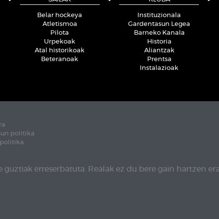
Belar hockeya
Instituzionala
Atletismoa
Gardentasun Legea
Pilota
Barneko Kanala
Urpekoak
Historia
Atal historikoak
Aliantzak
Beteranoak
Prentsa
Instalazioak
ra
un politika
politika
 guztiak erreserbatuta. Realak ez du bere gain hartzen era