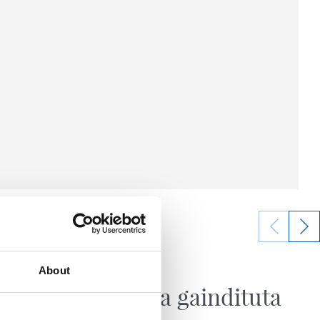
2026/08/08
About
KRONIKA
Erronka gaindituta
reari