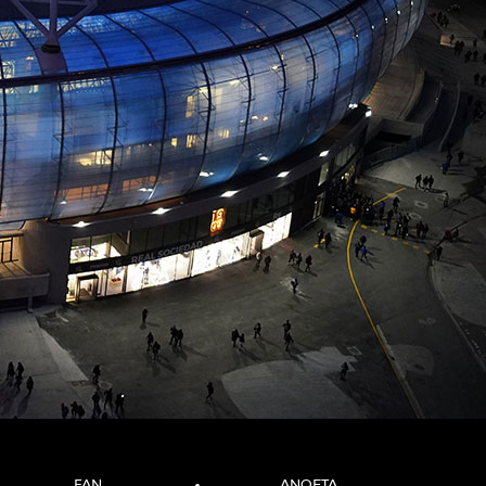
FAN
ANOETA