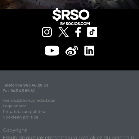
Telefonoa
943 46 28 33
Fax
943 45 89 41
realsoc@realsociedad.eus
Lege oharra
Pribatutasun politika
Cookieen politika
Copyright
Eskubide guztiak erreserbatuta. Realak ez du bere gain