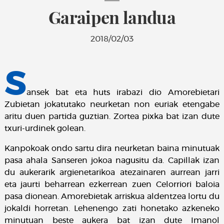
Garaipen landua
2018/02/03
S
ansek bat eta huts irabazi dio Amorebietari
Zubietan jokatutako neurketan non euriak etengabe
aritu duen partida guztian. Zortea pixka bat izan dute
txuri-urdinek golean.
Kanpokoak ondo sartu dira neurketan baina minutuak
pasa ahala Sanseren jokoa nagusitu da. Capillak izan
du aukerarik argienetarikoa atezainaren aurrean jarri
eta jaurti beharrean ezkerrean zuen Celorriori baloia
pasa dionean. Amorebietak arriskua aldentzea lortu du
jokaldi horretan. Lehenengo zati honetako azkeneko
minutuan beste aukera bat izan dute Imanol