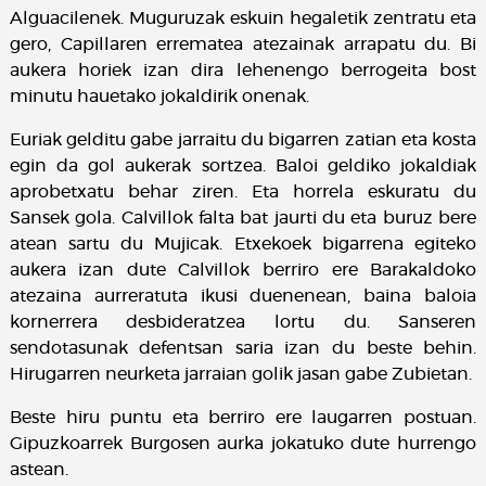
Alguacilenek. Muguruzak eskuin hegaletik zentratu eta
gero, Capillaren errematea atezainak arrapatu du. Bi
aukera horiek izan dira lehenengo berrogeita bost
minutu hauetako jokaldirik onenak.
Euriak gelditu gabe jarraitu du bigarren zatian eta kosta
egin da gol aukerak sortzea. Baloi geldiko jokaldiak
aprobetxatu behar ziren. Eta horrela eskuratu du
Sansek gola. Calvillok falta bat jaurti du eta buruz bere
atean sartu du Mujicak. Etxekoek bigarrena egiteko
aukera izan dute Calvillok berriro ere Barakaldoko
atezaina aurreratuta ikusi duenenean, baina baloia
kornerrera desbideratzea lortu du. Sanseren
sendotasunak defentsan saria izan du beste behin.
Hirugarren neurketa jarraian golik jasan gabe Zubietan.
Beste hiru puntu eta berriro ere laugarren postuan.
Gipuzkoarrek Burgosen aurka jokatuko dute hurrengo
astean.