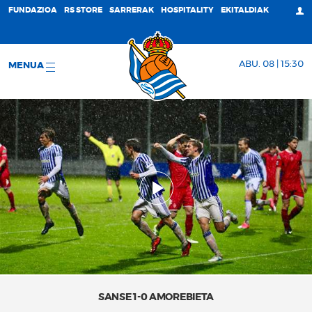
FUNDAZIOA
RS STORE
SARRERAK
HOSPITALITY
EKITALDIAK
ABU. 08 | 15:30
MENUA
SANSE 1-0 AMOREBIETA