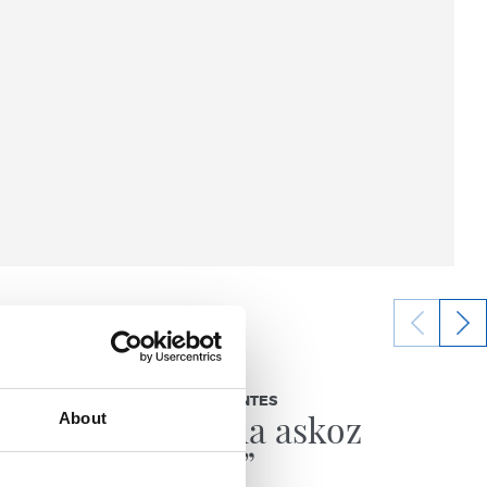
2026/08/03
BEÑAT TURRIENTES
ira
“Horrela askoz
About
hobeto”