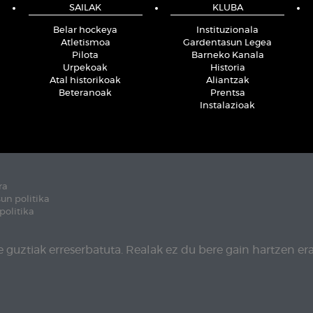
SAILAK
KLUBA
Belar hockeya
Instituzionala
Atletismoa
Gardentasun Legea
Pilota
Barneko Kanala
Urpekoak
Historia
Atal historikoak
Aliantzak
Beteranoak
Prentsa
Instalazioak
ra
un politika
politika
 guztiak erreserbatuta. Realak ez du bere gain hartzen era