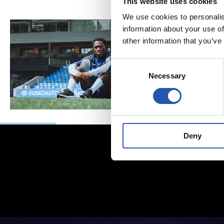
This website uses cookies
We use cookies to personalis
information about your use of
other information that you’ve
Consent
Necessary
Selection
Deny