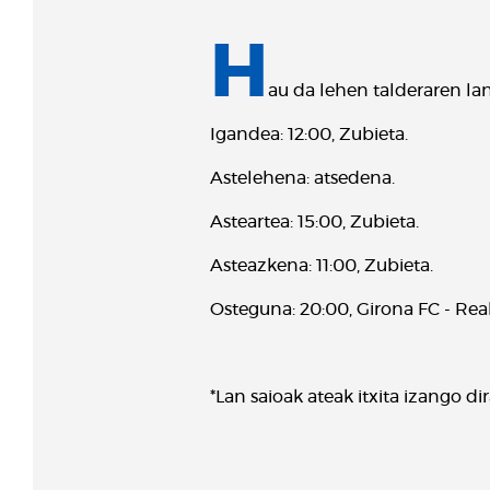
H
au da lehen talderaren l
Igandea: 12:00, Zubieta.
Astelehena: atsedena.
Asteartea: 15:00, Zubieta.
Asteazkena: 11:00, Zubieta.
Osteguna: 20:00, Girona FC - Rea
*Lan saioak ateak itxita izango dir