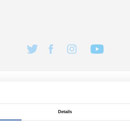
2026/08/04
NDUA
ENTRENAMENDUA
n
Lanera itzuli d
Details