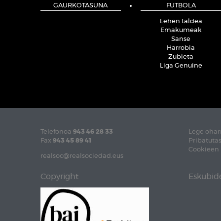
GAURKOTASUNA
FUTBOLA
Lehen taldea
Emakumeak
Sanse
Harrobia
Zubieta
Liga Genuine
Telefonoa
943 46 28 33
Lege ohar
Fax
943 45 89 41
Pribatutas
Cookieen 
realsoc@realsociedad.eus
Copyright
Eskubide