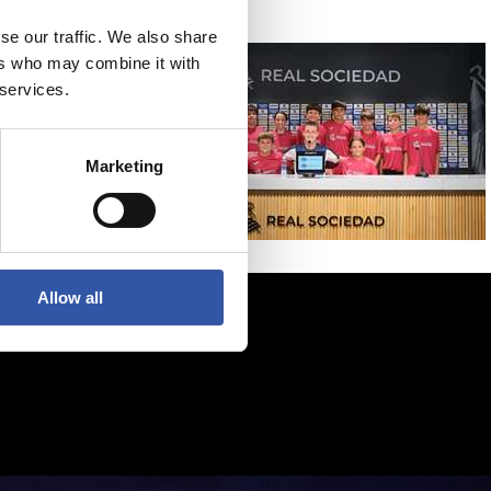
se our traffic. We also share
ers who may combine it with
 services.
Marketing
Allow all