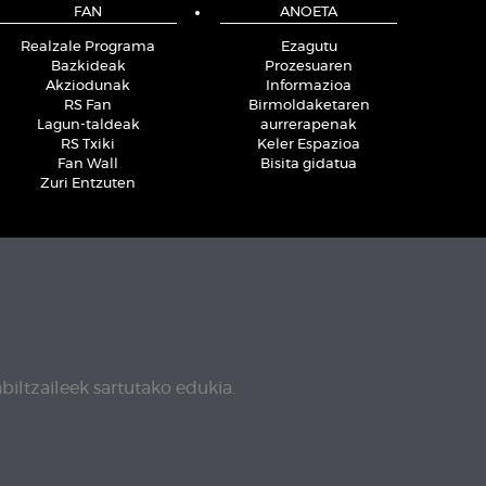
FAN
ANOETA
Realzale Programa
Ezagutu
Bazkideak
Prozesuaren
Akziodunak
Informazioa
RS Fan
Birmoldaketaren
Lagun-taldeak
aurrerapenak
RS Txiki
Keler Espazioa
Fan Wall
Bisita gidatua
Zuri Entzuten
biltzaileek sartutako edukia.