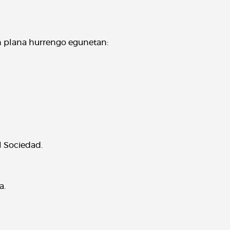
an plana hurrengo egunetan:
l Sociedad.
a.