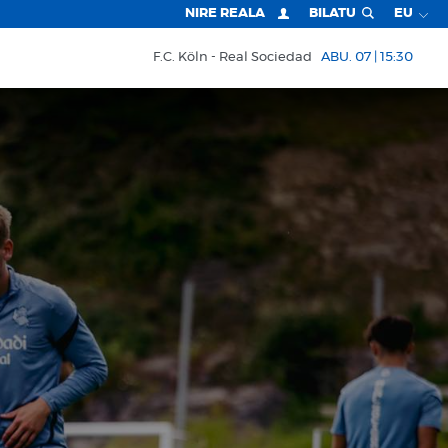
NIRE REALA
BILATU
EU
F.C. Köln
Real Sociedad
ABU. 07 | 15:30