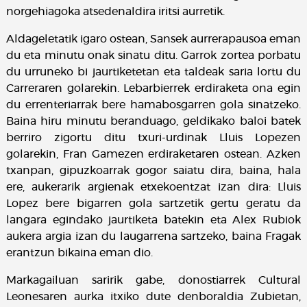
norgehiagoka atsedenaldira iritsi aurretik.
Aldageletatik igaro ostean, Sansek aurrerapausoa eman
du eta minutu onak sinatu ditu. Garrok zortea porbatu
du urruneko bi jaurtiketetan eta taldeak saria lortu du
Carreraren golarekin. Lebarbierrek erdiraketa ona egin
du errenteriarrak bere hamabosgarren gola sinatzeko.
Baina hiru minutu beranduago, geldikako baloi batek
berriro zigortu ditu txuri-urdinak Lluis Lopezen
golarekin, Fran Gamezen erdiraketaren ostean. Azken
txanpan, gipuzkoarrak gogor saiatu dira, baina, hala
ere, aukerarik argienak etxekoentzat izan dira: Lluis
Lopez bere bigarren gola sartzetik gertu geratu da
langara egindako jaurtiketa batekin eta Alex Rubiok
aukera argia izan du laugarrena sartzeko, baina Fragak
erantzun bikaina eman dio.
Markagailuan saririk gabe, donostiarrek Cultural
Leonesaren aurka itxiko dute denboraldia Zubietan,