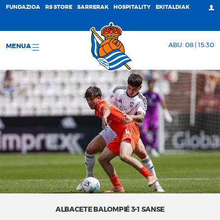
FUNDAZIOA
RS STORE
SARRERAK
HOSPITALITY
EKITALDIAK
ABU. 08 | 15:30
MENUA
ALBACETE BALOMPIÉ 3-1 SANSE