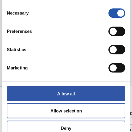
Pepe Sanchezi.
Consent
Necessary
Selection
Preferences
Statistics
Marketing
Allow all
2026/08/06
2026/08/05
Allow selection
BIDEOAK
ELKARRIZKET
Erronka berriarekiko
“Reala
ilusioa
du gaz
Deny