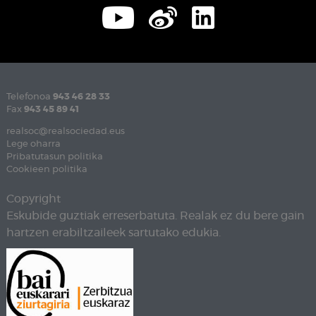
Telefonoa
943 46 28 33
Fax
943 45 89 41
realsoc@realsociedad.eus
Lege oharra
Pribatutasun politika
Cookieen politika
Copyright
Eskubide guztiak erreserbatuta. Realak ez du bere gain
hartzen erabiltzaileek sartutako edukia.