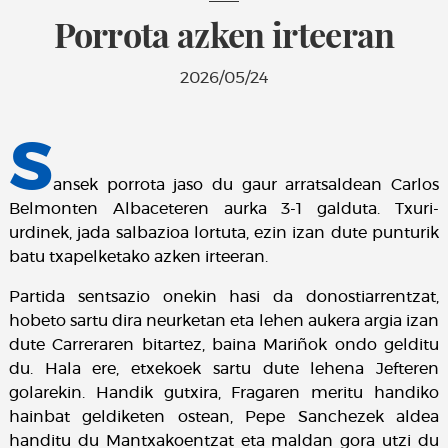
Porrota azken irteeran
2026/05/24
S
ansek porrota jaso du gaur arratsaldean Carlos
Belmonten Albaceteren aurka 3-1 galduta. Txuri-
urdinek, jada salbazioa lortuta, ezin izan dute punturik
batu txapelketako azken irteeran.
Partida sentsazio onekin hasi da donostiarrentzat,
hobeto sartu dira neurketan eta lehen aukera argia izan
dute Carreraren bitartez, baina Mariñok ondo gelditu
du. Hala ere, etxekoek sartu dute lehena Jefteren
golarekin. Handik gutxira, Fragaren meritu handiko
hainbat geldiketen ostean, Pepe Sanchezek aldea
handitu du Mantxakoentzat eta maldan gora utzi du