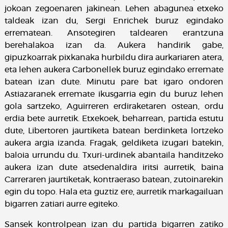
jokoan zegoenaren jakinean. Lehen abagunea etxeko
taldeak izan du, Sergi Enrichek buruz egindako
errematean. Ansotegiren taldearen erantzuna
berehalakoa izan da. Aukera handirik gabe,
gipuzkoarrak pixkanaka hurbildu dira aurkariaren atera,
eta lehen aukera Carbonellek buruz egindako erremate
batean izan dute. Minutu pare bat igaro ondoren
Astiazaranek erremate ikusgarria egin du buruz lehen
gola sartzeko, Aguirreren erdiraketaren ostean, ordu
erdia bete aurretik. Etxekoek, beharrean, partida estutu
dute, Libertoren jaurtiketa batean berdinketa lortzeko
aukera argia izanda. Fragak, geldiketa izugari batekin,
baloia urrundu du. Txuri-urdinek abantaila handitzeko
aukera izan dute atsedenaldira iritsi aurretik, baina
Carreraren jaurtiketak, kontraeraso batean, zutoinarekin
egin du topo. Hala eta guztiz ere, aurretik markagailuan
bigarren zatiari aurre egiteko.
Sansek kontrolpean izan du partida bigarren zatiko