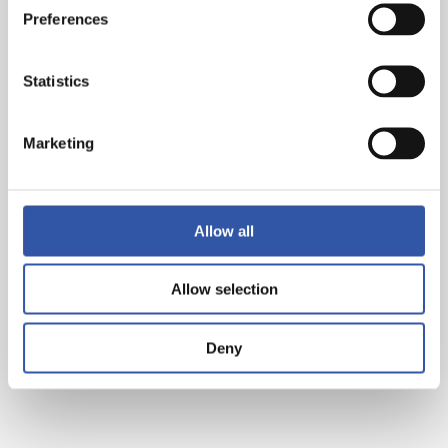
txartel gorri baten ondorioz.
Preferences
Statistics
Marketing
Allow all
Allow selection
Deny