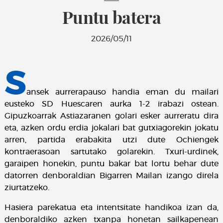
Puntu batera
2026/05/11
S
ansek aurrerapauso handia eman du mailari
eusteko SD Huescaren aurka 1-2 irabazi ostean.
Gipuzkoarrak Astiazaranen golari esker aurreratu dira
eta, azken ordu erdia jokalari bat gutxiagorekin jokatu
arren, partida erabakita utzi dute Ochiengek
kontraerasoan sartutako golarekin. Txuri-urdinek,
garaipen honekin, puntu bakar bat lortu behar dute
datorren denboraldian Bigarren Mailan izango direla
ziurtatzeko.
Hasiera parekatua eta intentsitate handikoa izan da,
denboraldiko azken txanpa honetan sailkapenean