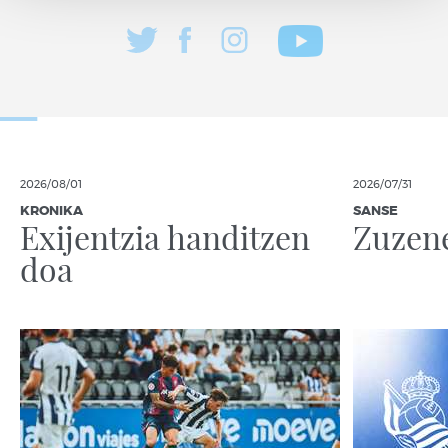
2026/08/01
2026/07/31
KRONIKA
SANSE
Exijentzia handitzen
Zuzen
doa