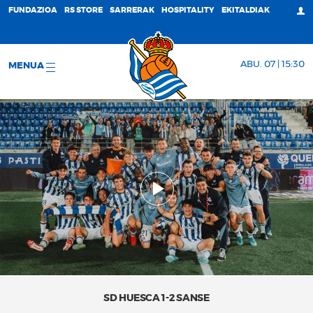
FUNDAZIOA
RS STORE
SARRERAK
HOSPITALITY
EKITALDIAK
ABU. 07 | 15:30
MENUA
SD HUESCA 1-2 SANSE