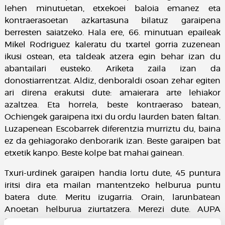
lehen minutuetan, etxekoei baloia emanez eta
kontraerasoetan azkartasuna bilatuz garaipena
berresten saiatzeko. Hala ere, 66. minutuan epaileak
Mikel Rodriguez kaleratu du txartel gorria zuzenean
ikusi ostean, eta taldeak atzera egin behar izan du
abantailari eusteko. Ariketa zaila izan da
donostiarrentzat. Aldiz, denboraldi osoan zehar egiten
ari direna erakutsi dute: amaierara arte lehiakor
azaltzea. Eta horrela, beste kontraeraso batean,
Ochiengek garaipena itxi du ordu laurden baten faltan.
Luzapenean Escobarrek diferentzia murriztu du, baina
ez da gehiagorako denborarik izan. Beste garaipen bat
etxetik kanpo. Beste kolpe bat mahai gainean.
Txuri-urdinek garaipen handia lortu dute, 45 puntura
iritsi dira eta mailan mantentzeko helburua puntu
batera dute. Meritu izugarria. Orain, larunbatean
Anoetan helburua ziurtatzera. Merezi dute. AUPA
SANSE!