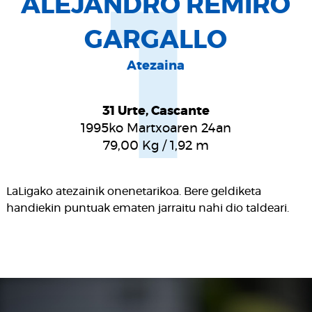
1
ALEJANDRO REMIRO
GARGALLO
Atezaina
31 Urte, Cascante
1995ko Martxoaren 24an
79,00
Kg
/
1,92
m
LaLigako atezainik onenetarikoa. Bere geldiketa
handiekin puntuak ematen jarraitu nahi dio taldeari.