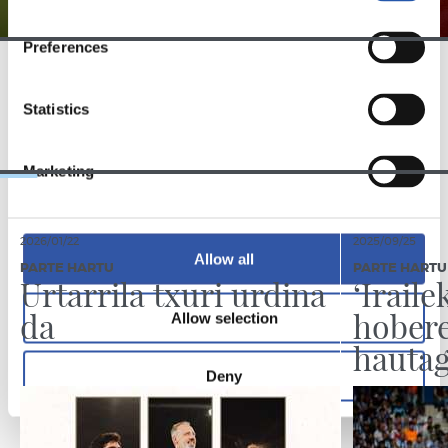
Preferences
TALDEA
Statistics
Marketing
2026/01/22
2025/09/25
Allow all
PARTE HARTU
PARTE HARTU
Urtarrila txuri urdina
‘Iraile
da
hober
Allow selection
hautag
Deny