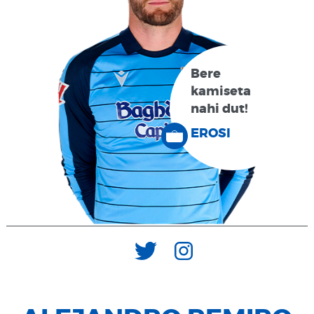
Bere
kamiseta
nahi dut!
EROSI