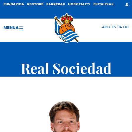
FUNDAZIOA
RS STORE
SARRERAK
HOSPITALITY
EKITALDIAK
ABU. 15 | 14:00
MENUA
Real Sociedad