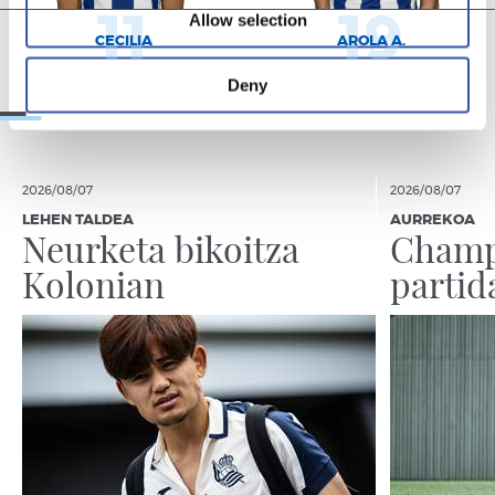
11
19
Allow selection
CECILIA
AROLA A.
Deny
2026/08/07
2026/08/07
LEHEN TALDEA
AURREKOA
Neurketa bikoitza
Champ
Kolonian
partid