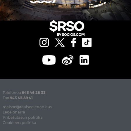
Telefonoa
943 46 28 33
Fax
943 45 89 41
realsoc@realsociedad.eus
Lege oharra
Pribatutasun politika
Cookieen politika