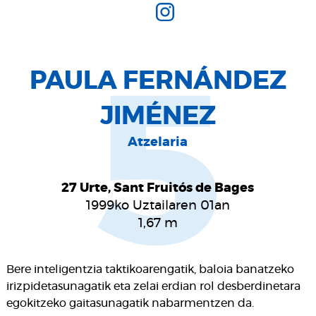
PAULA FERNÁNDEZ
5
JIMÉNEZ
Atzelaria
27 Urte, Sant Fruitós de Bages
1999ko Uztailaren 01an
1,67
m
Bere inteligentzia taktikoarengatik, baloia banatzeko
irizpidetasunagatik eta zelai erdian rol desberdinetara
egokitzeko gaitasunagatik nabarmentzen da.