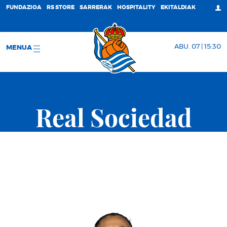
FUNDAZIOA
RS STORE
SARRERAK
HOSPITALITY
EKITALDIAK
ABU. 07 | 15:30
MENUA
Real Sociedad