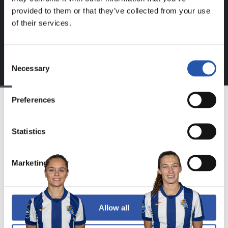
Login
aukeran klik eginez erregistratu zaitez eta eduki
provided to them or that they’ve collected from your use
esklusiboaz disfrutatu ezazu!
of their services.
Consent
Necessary
Selection
Preferences
TALDEA
Statistics
Marketing
Allow all