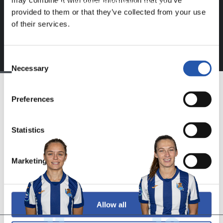
may combine it with other information that you’ve
esklusiboaz disfrutatu ezazu!
provided to them or that they’ve collected from your use
of their services.
Consent
Necessary
Selection
Preferences
TALDEA
Statistics
Marketing
Allow all