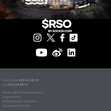
Telefonoa
943 46 28 33
Fax
943 45 89 41
realsoc@realsociedad.eus
Lege oharra
Pribatutasun politika
Cookieen politika