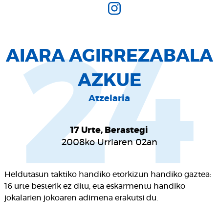
24
AIARA AGIRREZABALA
AZKUE
Atzelaria
17 Urte, Berastegi
2008ko Urriaren 02an
Heldutasun taktiko handiko etorkizun handiko gaztea:
16 urte besterik ez ditu, eta eskarmentu handiko
jokalarien jokoaren adimena erakutsi du.