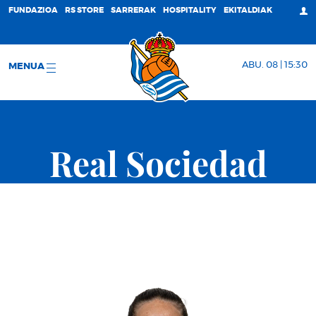
FUNDAZIOA
RS STORE
SARRERAK
HOSPITALITY
EKITALDIAK
ABU. 08 | 15:30
MENUA
Real Sociedad