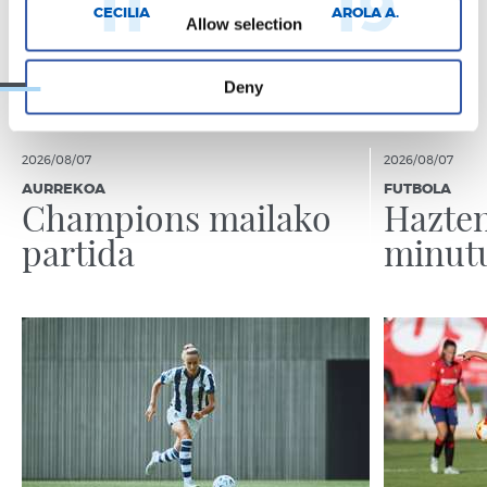
11
19
CECILIA
AROLA A.
Allow selection
Deny
2026/08/07
2026/08/07
AURREKOA
FUTBOLA
Champions mailako
Hazten
partida
minut