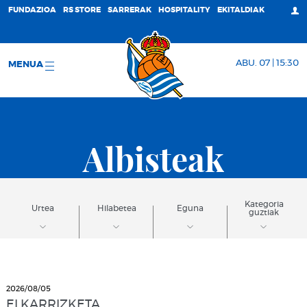
FUNDAZIOA
RS STORE
SARRERAK
HOSPITALITY
EKITALDIAK
ABU. 07 | 15:30
MENUA
Albisteak
Kategoria
Urtea
Hilabetea
Eguna
guztiak
2026/08/05
ELKARRIZKETA