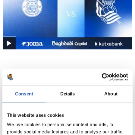
2026/07/30
ENTRENAMENDUA
Lana hurrengo lagunartekoaren
Consent
Details
About
atarian
This website uses cookies
We use cookies to personalise content and ads, to
provide social media features and to analyse our traffic.